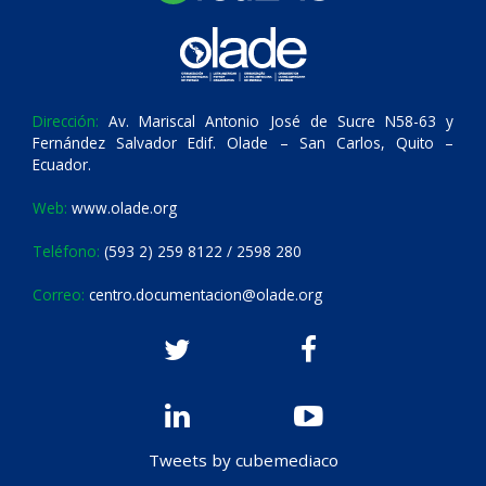
Dirección:
Av. Mariscal Antonio José de Sucre N58-63 y
Fernández Salvador Edif. Olade – San Carlos, Quito –
Ecuador.
Web:
www.olade.org
Teléfono:
(593 2) 259 8122 / 2598 280
Correo:
centro.documentacion@olade.org
Tweets by cubemediaco