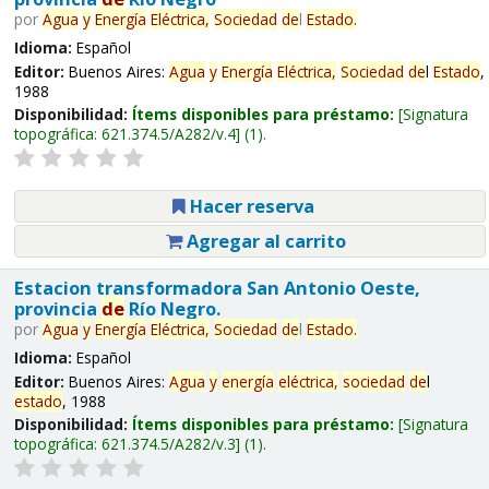
por
Agua
y
Energía
Eléctrica,
Sociedad
de
l
Estado
.
Idioma:
Español
Editor:
Buenos Aires:
Agua
y
Energía
Eléctrica,
Sociedad
de
l
Estado
,
1988
Disponibilidad:
Ítems disponibles para préstamo:
Signatura
topográfica:
621.374.5/A282/v.4
(1).
Hacer reserva
Agregar al carrito
Estacion transformadora San Antonio Oeste,
provincia
de
Río Negro.
por
Agua
y
Energía
Eléctrica,
Sociedad
de
l
Estado
.
Idioma:
Español
Editor:
Buenos Aires:
Agua
y
energía
eléctrica,
sociedad
de
l
estado
, 1988
Disponibilidad:
Ítems disponibles para préstamo:
Signatura
topográfica:
621.374.5/A282/v.3
(1).