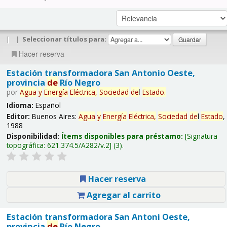
|
|
Seleccionar títulos para:
Hacer reserva
Estación transformadora San Antonio Oeste,
provincia
de
Río Negro
por
Agua
y
Energía
Eléctrica,
Sociedad
de
l
Estado
.
Idioma:
Español
Editor:
Buenos Aires:
Agua
y
Energía
Eléctrica,
Sociedad
de
l
Estado
,
1988
Disponibilidad:
Ítems disponibles para préstamo:
Signatura
topográfica:
621.374.5/A282/v.2
(3).
Hacer reserva
Agregar al carrito
Estación transformadora San Antoni Oeste,
provincia
de
Río Negro