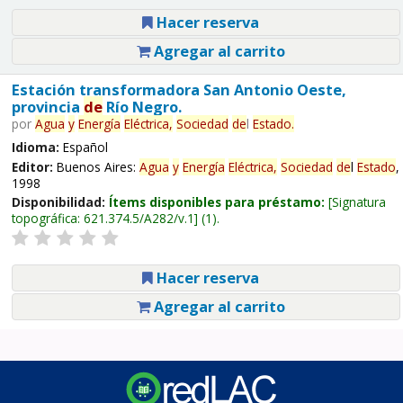
Hacer reserva
Agregar al carrito
Estación transformadora San Antonio Oeste,
provincia
de
Río Negro.
por
Agua
y
Energía
Eléctrica,
Sociedad
de
l
Estado
.
Idioma:
Español
Editor:
Buenos Aires:
Agua
y
Energía
Eléctrica,
Sociedad
de
l
Estado
,
1998
Disponibilidad:
Ítems disponibles para préstamo:
Signatura
topográfica:
621.374.5/A282/v.1
(1).
Hacer reserva
Agregar al carrito