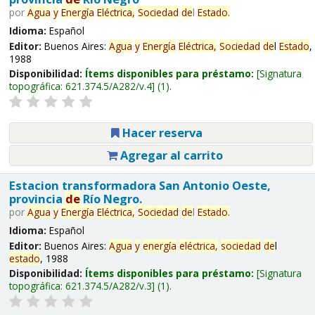
por
Agua
y
Energía
Eléctrica,
Sociedad
de
l
Estado
.
Idioma:
Español
Editor:
Buenos Aires:
Agua
y
Energía
Eléctrica,
Sociedad
de
l
Estado
,
1988
Disponibilidad:
Ítems disponibles para préstamo:
Signatura
topográfica:
621.374.5/A282/v.4
(1).
Hacer reserva
Agregar al carrito
Estacion transformadora San Antonio Oeste,
provincia
de
Río Negro.
por
Agua
y
Energía
Eléctrica,
Sociedad
de
l
Estado
.
Idioma:
Español
Editor:
Buenos Aires:
Agua
y
energía
eléctrica,
sociedad
de
l
estado
, 1988
Disponibilidad:
Ítems disponibles para préstamo:
Signatura
topográfica:
621.374.5/A282/v.3
(1).