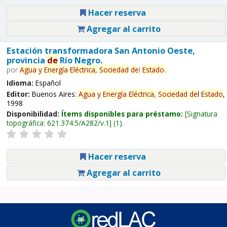
Hacer reserva
Agregar al carrito
Estación transformadora San Antonio Oeste,
provincia
de
Río Negro.
por
Agua
y
Energía
Eléctrica,
Sociedad
de
l
Estado
.
Idioma:
Español
Editor:
Buenos Aires:
Agua
y
Energía
Eléctrica,
Sociedad
de
l
Estado
,
1998
Disponibilidad:
Ítems disponibles para préstamo:
Signatura
topográfica:
621.374.5/A282/v.1
(1).
Hacer reserva
Agregar al carrito