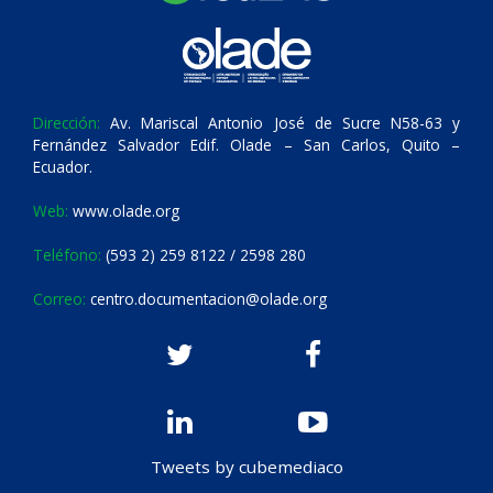
Dirección:
Av. Mariscal Antonio José de Sucre N58-63 y
Fernández Salvador Edif. Olade – San Carlos, Quito –
Ecuador.
Web:
www.olade.org
Teléfono:
(593 2) 259 8122 / 2598 280
Correo:
centro.documentacion@olade.org
Tweets by cubemediaco