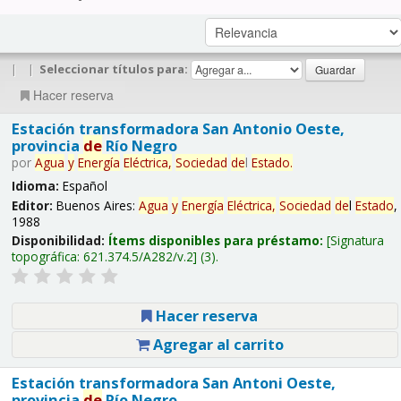
|
|
Seleccionar títulos para:
Hacer reserva
Estación transformadora San Antonio Oeste,
provincia
de
Río Negro
por
Agua
y
Energía
Eléctrica,
Sociedad
de
l
Estado
.
Idioma:
Español
Editor:
Buenos Aires:
Agua
y
Energía
Eléctrica,
Sociedad
de
l
Estado
,
1988
Disponibilidad:
Ítems disponibles para préstamo:
Signatura
topográfica:
621.374.5/A282/v.2
(3).
Hacer reserva
Agregar al carrito
Estación transformadora San Antoni Oeste,
provincia
de
Río Negro