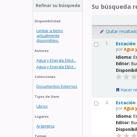
Refinar su búsqueda
Su búsqueda re
Disponibilidad
Limitar a ítems
Quitar resaltad
actualmente
disponibles.
1.
Estación
por
Agua
Autores
Idioma:
E
Agua y Energía Eléct...
Editor:
Bu
Agua y Energía Eléct...
Disponibi
Colecciones
Documentos Externos
Hacer r
Tipos de ítem
2.
Estación
Libros
por
Agua
Idioma:
E
Lugares
Editor:
Bu
Argentina
Disponibi
Temas