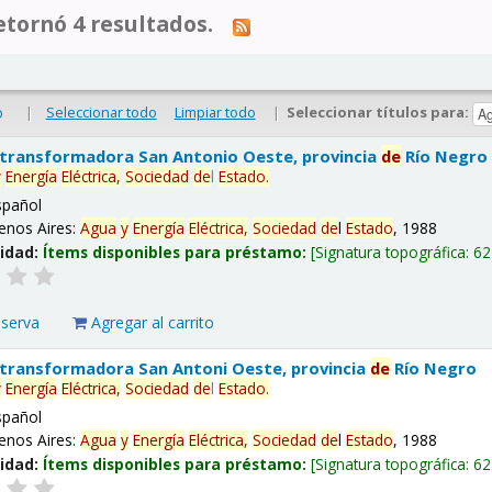
tornó 4 resultados.
|
Seleccionar todo
Limpiar todo
|
Seleccionar títulos para:
o
 transformadora San Antonio Oeste, provincia
de
Río Negro
y
Energía
Eléctrica,
Sociedad
de
l
Estado
.
spañol
enos Aires:
Agua
y
Energía
Eléctrica,
Sociedad
de
l
Estado
, 1988
lidad:
Ítems disponibles para préstamo:
Signatura topográfica:
62
eserva
Agregar al carrito
 transformadora San Antoni Oeste, provincia
de
Río Negro
y
Energía
Eléctrica,
Sociedad
de
l
Estado
.
spañol
enos Aires:
Agua
y
Energía
Eléctrica,
Sociedad
de
l
Estado
, 1988
lidad:
Ítems disponibles para préstamo:
Signatura topográfica:
62