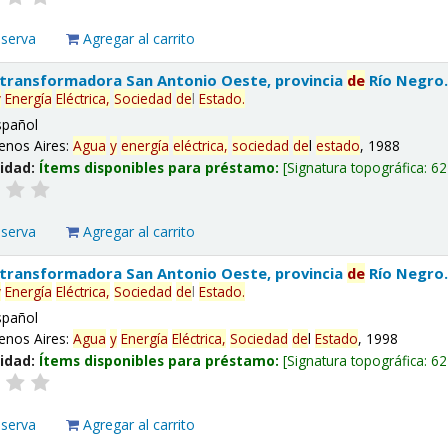
eserva
Agregar al carrito
 transformadora San Antonio Oeste, provincia
de
Río Negro
y
Energía
Eléctrica,
Sociedad
de
l
Estado
.
spañol
enos Aires:
Agua
y
energía
eléctrica,
sociedad
de
l
estado
, 1988
lidad:
Ítems disponibles para préstamo:
Signatura topográfica:
62
eserva
Agregar al carrito
 transformadora San Antonio Oeste, provincia
de
Río Negro
y
Energía
Eléctrica,
Sociedad
de
l
Estado
.
spañol
enos Aires:
Agua
y
Energía
Eléctrica,
Sociedad
de
l
Estado
, 1998
lidad:
Ítems disponibles para préstamo:
Signatura topográfica:
62
eserva
Agregar al carrito