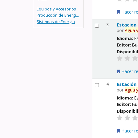
Equipos y Accesorios
Hacer r
Producción de Energí...
Sistemas de Energía
3.
Estacion
por
Agua
Idioma:
E
Editor:
Bu
Disponibi
Hacer r
4.
Estación
por
Agua
Idioma:
E
Editor:
Bu
Disponibi
Hacer r