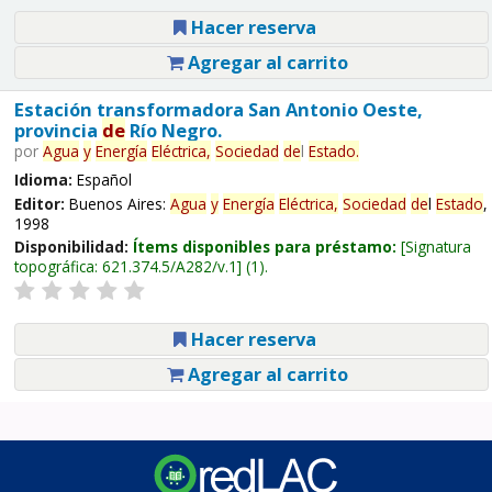
Hacer reserva
Agregar al carrito
Estación transformadora San Antonio Oeste,
provincia
de
Río Negro.
por
Agua
y
Energía
Eléctrica,
Sociedad
de
l
Estado
.
Idioma:
Español
Editor:
Buenos Aires:
Agua
y
Energía
Eléctrica,
Sociedad
de
l
Estado
,
1998
Disponibilidad:
Ítems disponibles para préstamo:
Signatura
topográfica:
621.374.5/A282/v.1
(1).
Hacer reserva
Agregar al carrito