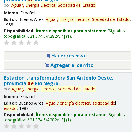
por
Agua
y
Energía
Eléctrica,
Sociedad
de
l
Estado
.
Idioma:
Español
Editor:
Buenos Aires:
Agua
y
Energía
Eléctrica,
Sociedad
de
l
Estado
,
1988
Disponibilidad:
Ítems disponibles para préstamo:
Signatura
topográfica:
621.374.5/A282/v.4
(1).
Hacer reserva
Agregar al carrito
Estacion transformadora San Antonio Oeste,
provincia
de
Río Negro.
por
Agua
y
Energía
Eléctrica,
Sociedad
de
l
Estado
.
Idioma:
Español
Editor:
Buenos Aires:
Agua
y
energía
eléctrica,
sociedad
de
l
estado
, 1988
Disponibilidad:
Ítems disponibles para préstamo:
Signatura
topográfica:
621.374.5/A282/v.3
(1).