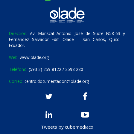
Dirección:
Av. Mariscal Antonio José de Sucre N58-63 y
Fernández Salvador Edif. Olade – San Carlos, Quito –
Ecuador.
Web:
www.olade.org
Teléfono:
(593 2) 259 8122 / 2598 280
Correo:
centro.documentacion@olade.org
Tweets by cubemediaco