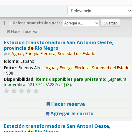
|
|
Seleccionar títulos para:
Hacer reserva
Estación transformadora San Antonio Oeste,
provincia
de
Río Negro
por
Agua
y
Energía
Eléctrica,
Sociedad
de
l
Estado
.
Idioma:
Español
Editor:
Buenos Aires:
Agua
y
Energía
Eléctrica,
Sociedad
de
l
Estado
,
1988
Disponibilidad:
Ítems disponibles para préstamo:
Signatura
topográfica:
621.374.5/A282/v.2
(3).
Hacer reserva
Agregar al carrito
Estación transformadora San Antoni Oeste,
provincia
de
Río Negro