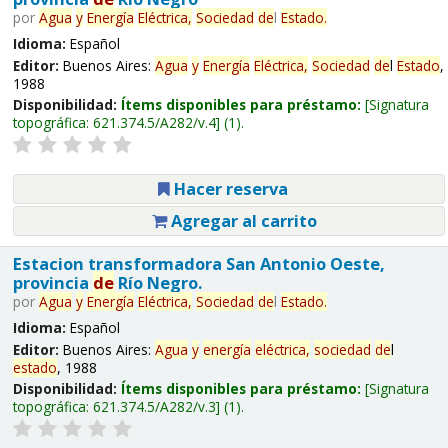
por
Agua
y
Energía
Eléctrica,
Sociedad
de
l
Estado
.
Idioma:
Español
Editor:
Buenos Aires:
Agua
y
Energía
Eléctrica,
Sociedad
de
l
Estado
,
1988
Disponibilidad:
Ítems disponibles para préstamo:
Signatura
topográfica:
621.374.5/A282/v.4
(1).
Hacer reserva
Agregar al carrito
Estacion transformadora San Antonio Oeste,
provincia
de
Río Negro.
por
Agua
y
Energía
Eléctrica,
Sociedad
de
l
Estado
.
Idioma:
Español
Editor:
Buenos Aires:
Agua
y
energía
eléctrica,
sociedad
de
l
estado
, 1988
Disponibilidad:
Ítems disponibles para préstamo:
Signatura
topográfica:
621.374.5/A282/v.3
(1).