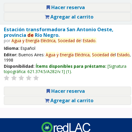
Hacer reserva
Agregar al carrito
Estación transformadora San Antonio Oeste,
provincia
de
Río Negro.
por
Agua
y
Energía
Eléctrica,
Sociedad
de
l
Estado
.
Idioma:
Español
Editor:
Buenos Aires:
Agua
y
Energía
Eléctrica,
Sociedad
de
l
Estado
,
1998
Disponibilidad:
Ítems disponibles para préstamo:
Signatura
topográfica:
621.374.5/A282/v.1
(1).
Hacer reserva
Agregar al carrito