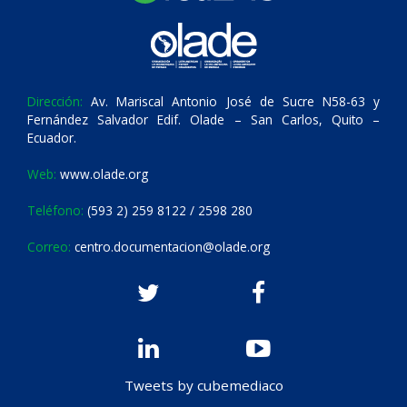
Dirección:
Av. Mariscal Antonio José de Sucre N58-63 y
Fernández Salvador Edif. Olade – San Carlos, Quito –
Ecuador.
Web:
www.olade.org
Teléfono:
(593 2) 259 8122 / 2598 280
Correo:
centro.documentacion@olade.org
Tweets by cubemediaco