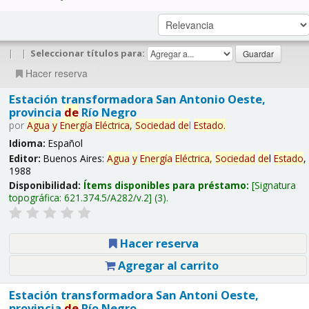
|
|
Seleccionar títulos para:
Hacer reserva
Estación transformadora San Antonio Oeste,
provincia
de
Río Negro
por
Agua
y
Energía
Eléctrica,
Sociedad
de
l
Estado
.
Idioma:
Español
Editor:
Buenos Aires:
Agua
y
Energía
Eléctrica,
Sociedad
de
l
Estado
,
1988
Disponibilidad:
Ítems disponibles para préstamo:
Signatura
topográfica:
621.374.5/A282/v.2
(3).
Hacer reserva
Agregar al carrito
Estación transformadora San Antoni Oeste,
provincia
de
Río Negro