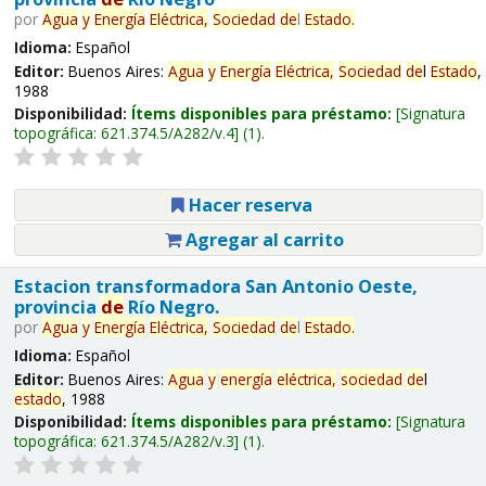
por
Agua
y
Energía
Eléctrica,
Sociedad
de
l
Estado
.
Idioma:
Español
Editor:
Buenos Aires:
Agua
y
Energía
Eléctrica,
Sociedad
de
l
Estado
,
1988
Disponibilidad:
Ítems disponibles para préstamo:
Signatura
topográfica:
621.374.5/A282/v.4
(1).
Hacer reserva
Agregar al carrito
Estacion transformadora San Antonio Oeste,
provincia
de
Río Negro.
por
Agua
y
Energía
Eléctrica,
Sociedad
de
l
Estado
.
Idioma:
Español
Editor:
Buenos Aires:
Agua
y
energía
eléctrica,
sociedad
de
l
estado
, 1988
Disponibilidad:
Ítems disponibles para préstamo:
Signatura
topográfica:
621.374.5/A282/v.3
(1).