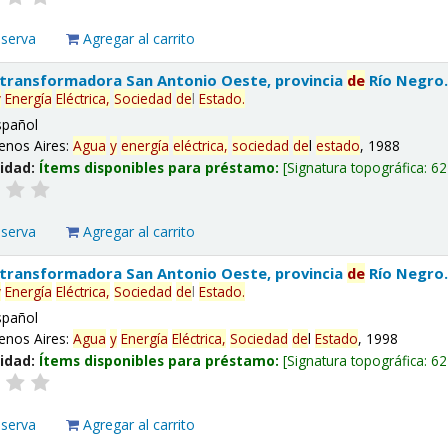
eserva
Agregar al carrito
 transformadora San Antonio Oeste, provincia
de
Río Negro
y
Energía
Eléctrica,
Sociedad
de
l
Estado
.
spañol
enos Aires:
Agua
y
energía
eléctrica,
sociedad
de
l
estado
, 1988
lidad:
Ítems disponibles para préstamo:
Signatura topográfica:
62
eserva
Agregar al carrito
 transformadora San Antonio Oeste, provincia
de
Río Negro
y
Energía
Eléctrica,
Sociedad
de
l
Estado
.
spañol
enos Aires:
Agua
y
Energía
Eléctrica,
Sociedad
de
l
Estado
, 1998
lidad:
Ítems disponibles para préstamo:
Signatura topográfica:
62
eserva
Agregar al carrito