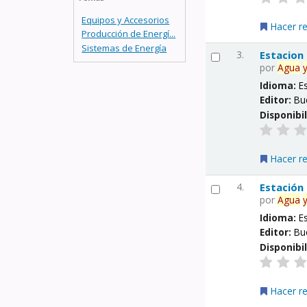
Equipos y Accesorios
Hacer r
Producción de Energí...
Sistemas de Energía
3.
Estacion
por
Agua
Idioma:
E
Editor:
Bu
Disponibi
Hacer r
4.
Estación
por
Agua
Idioma:
E
Editor:
Bu
Disponibi
Hacer r