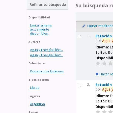
Refinar su búsqueda
Su búsqueda re
Disponibilidad
Limitar a ítems
Quitar resaltad
actualmente
disponibles.
1.
Estación
por
Agua
Autores
Idioma:
E
Agua y Energía Eléct...
Editor:
Bu
Agua y Energía Eléct...
Disponibi
Colecciones
Documentos Externos
Hacer r
Tipos de ítem
2.
Estación
Libros
por
Agua
Idioma:
E
Lugares
Editor:
Bu
Argentina
Disponibi
Temas