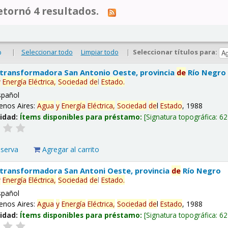
tornó 4 resultados.
|
Seleccionar todo
Limpiar todo
|
Seleccionar títulos para:
o
 transformadora San Antonio Oeste, provincia
de
Río Negro
y
Energía
Eléctrica,
Sociedad
de
l
Estado
.
spañol
enos Aires:
Agua
y
Energía
Eléctrica,
Sociedad
de
l
Estado
, 1988
lidad:
Ítems disponibles para préstamo:
Signatura topográfica:
62
eserva
Agregar al carrito
 transformadora San Antoni Oeste, provincia
de
Río Negro
y
Energía
Eléctrica,
Sociedad
de
l
Estado
.
spañol
enos Aires:
Agua
y
Energía
Eléctrica,
Sociedad
de
l
Estado
, 1988
lidad:
Ítems disponibles para préstamo:
Signatura topográfica:
62