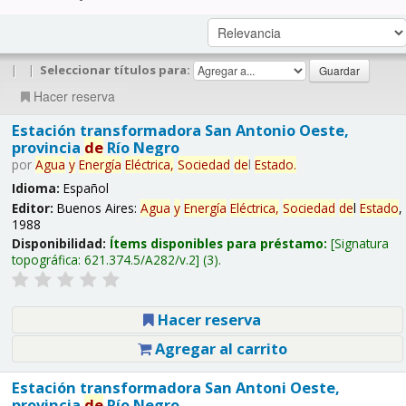
|
|
Seleccionar títulos para:
Hacer reserva
Estación transformadora San Antonio Oeste,
provincia
de
Río Negro
por
Agua
y
Energía
Eléctrica,
Sociedad
de
l
Estado
.
Idioma:
Español
Editor:
Buenos Aires:
Agua
y
Energía
Eléctrica,
Sociedad
de
l
Estado
,
1988
Disponibilidad:
Ítems disponibles para préstamo:
Signatura
topográfica:
621.374.5/A282/v.2
(3).
Hacer reserva
Agregar al carrito
Estación transformadora San Antoni Oeste,
provincia
de
Río Negro