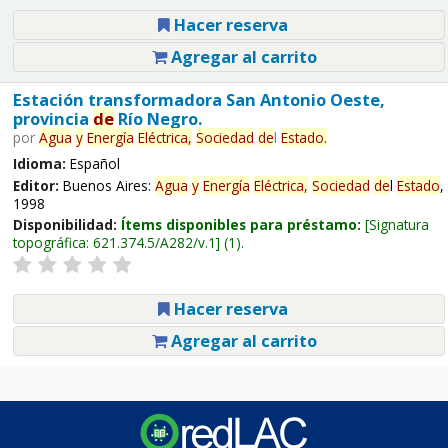
Hacer reserva
Agregar al carrito
Estación transformadora San Antonio Oeste,
provincia
de
Río Negro.
por
Agua
y
Energía
Eléctrica,
Sociedad
de
l
Estado
.
Idioma:
Español
Editor:
Buenos Aires:
Agua
y
Energía
Eléctrica,
Sociedad
de
l
Estado
,
1998
Disponibilidad:
Ítems disponibles para préstamo:
Signatura
topográfica:
621.374.5/A282/v.1
(1).
Hacer reserva
Agregar al carrito