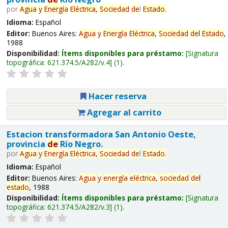
por
Agua
y
Energía
Eléctrica,
Sociedad
de
l
Estado
.
Idioma:
Español
Editor:
Buenos Aires:
Agua
y
Energía
Eléctrica,
Sociedad
de
l
Estado
,
1988
Disponibilidad:
Ítems disponibles para préstamo:
Signatura
topográfica:
621.374.5/A282/v.4
(1).
Hacer reserva
Agregar al carrito
Estacion transformadora San Antonio Oeste,
provincia
de
Río Negro.
por
Agua
y
Energía
Eléctrica,
Sociedad
de
l
Estado
.
Idioma:
Español
Editor:
Buenos Aires:
Agua
y
energía
eléctrica,
sociedad
de
l
estado
, 1988
Disponibilidad:
Ítems disponibles para préstamo:
Signatura
topográfica:
621.374.5/A282/v.3
(1).