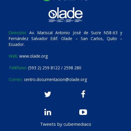
Dirección:
Av. Mariscal Antonio José de Sucre N58-63 y
Fernández Salvador Edif. Olade – San Carlos, Quito –
Ecuador.
Web:
www.olade.org
Teléfono:
(593 2) 259 8122 / 2598 280
Correo:
centro.documentacion@olade.org
Tweets by cubemediaco