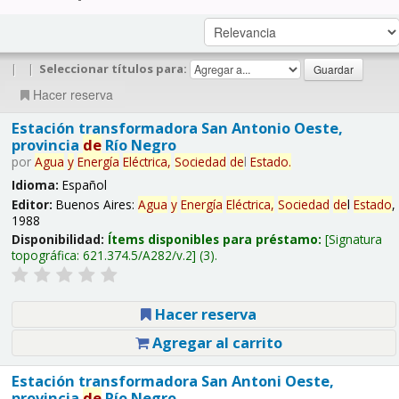
|
|
Seleccionar títulos para:
Hacer reserva
Estación transformadora San Antonio Oeste,
provincia
de
Río Negro
por
Agua
y
Energía
Eléctrica,
Sociedad
de
l
Estado
.
Idioma:
Español
Editor:
Buenos Aires:
Agua
y
Energía
Eléctrica,
Sociedad
de
l
Estado
,
1988
Disponibilidad:
Ítems disponibles para préstamo:
Signatura
topográfica:
621.374.5/A282/v.2
(3).
Hacer reserva
Agregar al carrito
Estación transformadora San Antoni Oeste,
provincia
de
Río Negro