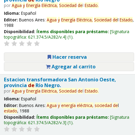
por
Agua
y
Energía
Eléctrica,
Sociedad
de
l
Estado
.
Idioma:
Español
Editor:
Buenos Aires:
Agua
y
Energía
Eléctrica,
Sociedad
de
l
Estado
,
1988
Disponibilidad:
Ítems disponibles para préstamo:
Signatura
topográfica:
621.374.5/A282/v.4
(1).
Hacer reserva
Agregar al carrito
Estacion transformadora San Antonio Oeste,
provincia
de
Río Negro.
por
Agua
y
Energía
Eléctrica,
Sociedad
de
l
Estado
.
Idioma:
Español
Editor:
Buenos Aires:
Agua
y
energía
eléctrica,
sociedad
de
l
estado
, 1988
Disponibilidad:
Ítems disponibles para préstamo:
Signatura
topográfica:
621.374.5/A282/v.3
(1).