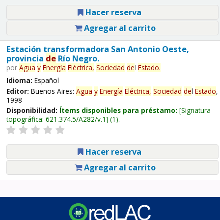
Hacer reserva
Agregar al carrito
Estación transformadora San Antonio Oeste,
provincia
de
Río Negro.
por
Agua
y
Energía
Eléctrica,
Sociedad
de
l
Estado
.
Idioma:
Español
Editor:
Buenos Aires:
Agua
y
Energía
Eléctrica,
Sociedad
de
l
Estado
,
1998
Disponibilidad:
Ítems disponibles para préstamo:
Signatura
topográfica:
621.374.5/A282/v.1
(1).
Hacer reserva
Agregar al carrito