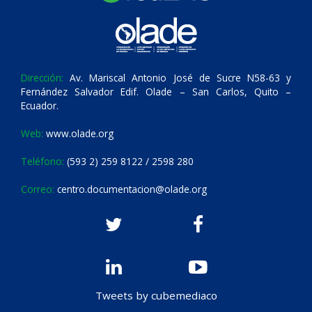
Dirección:
Av. Mariscal Antonio José de Sucre N58-63 y
Fernández Salvador Edif. Olade – San Carlos, Quito –
Ecuador.
Web:
www.olade.org
Teléfono:
(593 2) 259 8122 / 2598 280
Correo:
centro.documentacion@olade.org
Tweets by cubemediaco