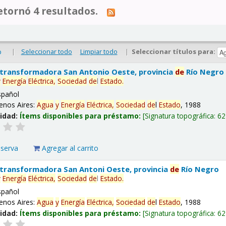
tornó 4 resultados.
|
Seleccionar todo
Limpiar todo
|
Seleccionar títulos para:
o
 transformadora San Antonio Oeste, provincia
de
Río Negro
y
Energía
Eléctrica,
Sociedad
de
l
Estado
.
spañol
enos Aires:
Agua
y
Energía
Eléctrica,
Sociedad
de
l
Estado
, 1988
lidad:
Ítems disponibles para préstamo:
Signatura topográfica:
62
eserva
Agregar al carrito
 transformadora San Antoni Oeste, provincia
de
Río Negro
y
Energía
Eléctrica,
Sociedad
de
l
Estado
.
spañol
enos Aires:
Agua
y
Energía
Eléctrica,
Sociedad
de
l
Estado
, 1988
lidad:
Ítems disponibles para préstamo:
Signatura topográfica:
62