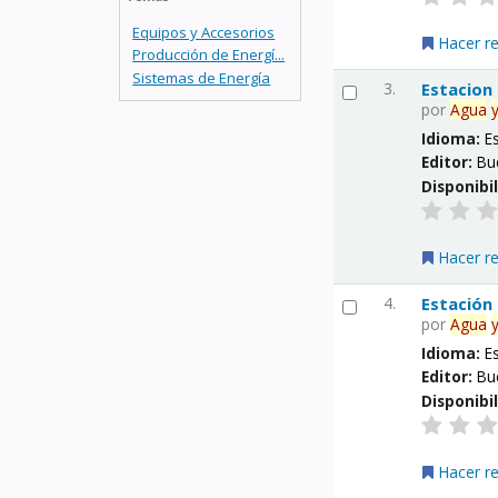
Equipos y Accesorios
Hacer r
Producción de Energí...
Sistemas de Energía
3.
Estacion
por
Agua
Idioma:
E
Editor:
Bu
Disponibi
Hacer r
4.
Estación
por
Agua
Idioma:
E
Editor:
Bu
Disponibi
Hacer r