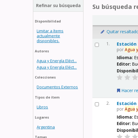
Refinar su búsqueda
Su búsqueda re
Disponibilidad
Limitar a ítems
Quitar resaltad
actualmente
disponibles.
1.
Estación
por
Agua
Autores
Idioma:
E
Agua y Energía Eléct...
Editor:
Bu
Agua y Energía Eléct...
Disponibi
Colecciones
Documentos Externos
Hacer r
Tipos de ítem
2.
Estación
Libros
por
Agua
Idioma:
E
Lugares
Editor:
Bu
Argentina
Disponibi
Temas