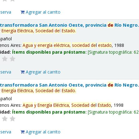
eserva
Agregar al carrito
 transformadora San Antonio Oeste, provincia
de
Río Negro
y
Energía
Eléctrica,
Sociedad
de
l
Estado
.
spañol
enos Aires:
Agua
y
energía
eléctrica,
sociedad
de
l
estado
, 1988
lidad:
Ítems disponibles para préstamo:
Signatura topográfica:
62
eserva
Agregar al carrito
 transformadora San Antonio Oeste, provincia
de
Río Negro
y
Energía
Eléctrica,
Sociedad
de
l
Estado
.
spañol
enos Aires:
Agua
y
Energía
Eléctrica,
Sociedad
de
l
Estado
, 1998
lidad:
Ítems disponibles para préstamo:
Signatura topográfica:
62
eserva
Agregar al carrito