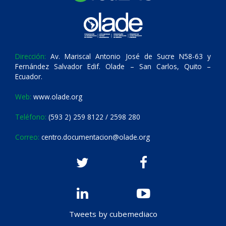
Dirección:
Av. Mariscal Antonio José de Sucre N58-63 y
Fernández Salvador Edif. Olade – San Carlos, Quito –
Ecuador.
Web:
www.olade.org
Teléfono:
(593 2) 259 8122 / 2598 280
Correo:
centro.documentacion@olade.org
Tweets by cubemediaco