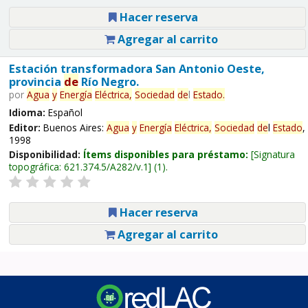
Hacer reserva
Agregar al carrito
Estación transformadora San Antonio Oeste,
provincia
de
Río Negro.
por
Agua
y
Energía
Eléctrica,
Sociedad
de
l
Estado
.
Idioma:
Español
Editor:
Buenos Aires:
Agua
y
Energía
Eléctrica,
Sociedad
de
l
Estado
,
1998
Disponibilidad:
Ítems disponibles para préstamo:
Signatura
topográfica:
621.374.5/A282/v.1
(1).
Hacer reserva
Agregar al carrito