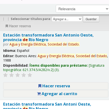
|
|
Seleccionar títulos para:
Hacer reserva
Estación transformadora San Antonio Oeste,
provincia
de
Río Negro
por
Agua
y
Energía
Eléctrica,
Sociedad
de
l
Estado
.
Idioma:
Español
Editor:
Buenos Aires:
Agua
y
Energía
Eléctrica,
Sociedad
de
l
Estado
,
1988
Disponibilidad:
Ítems disponibles para préstamo:
Signatura
topográfica:
621.374.5/A282/v.2
(3).
Hacer reserva
Agregar al carrito
Estación transformadora San Antoni Oeste,
provincia
de
Río Negro