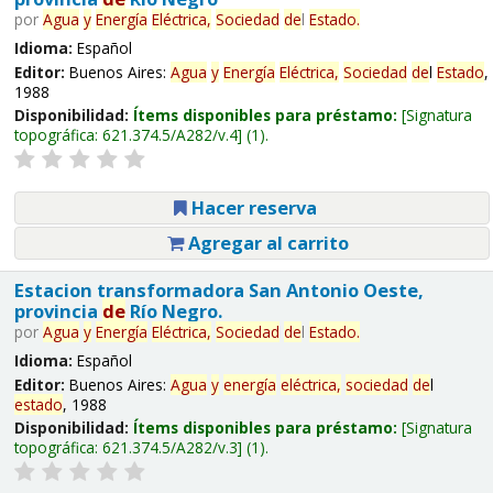
por
Agua
y
Energía
Eléctrica,
Sociedad
de
l
Estado
.
Idioma:
Español
Editor:
Buenos Aires:
Agua
y
Energía
Eléctrica,
Sociedad
de
l
Estado
,
1988
Disponibilidad:
Ítems disponibles para préstamo:
Signatura
topográfica:
621.374.5/A282/v.4
(1).
Hacer reserva
Agregar al carrito
Estacion transformadora San Antonio Oeste,
provincia
de
Río Negro.
por
Agua
y
Energía
Eléctrica,
Sociedad
de
l
Estado
.
Idioma:
Español
Editor:
Buenos Aires:
Agua
y
energía
eléctrica,
sociedad
de
l
estado
, 1988
Disponibilidad:
Ítems disponibles para préstamo:
Signatura
topográfica:
621.374.5/A282/v.3
(1).