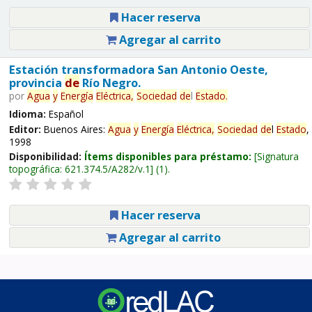
Hacer reserva
Agregar al carrito
Estación transformadora San Antonio Oeste,
provincia
de
Río Negro.
por
Agua
y
Energía
Eléctrica,
Sociedad
de
l
Estado
.
Idioma:
Español
Editor:
Buenos Aires:
Agua
y
Energía
Eléctrica,
Sociedad
de
l
Estado
,
1998
Disponibilidad:
Ítems disponibles para préstamo:
Signatura
topográfica:
621.374.5/A282/v.1
(1).
Hacer reserva
Agregar al carrito