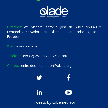
Dirección:
Av. Mariscal Antonio José de Sucre N58-63 y
Fernández Salvador Edif. Olade – San Carlos, Quito –
Ecuador.
Web:
www.olade.org
Teléfono:
(593 2) 259 8122 / 2598 280
Correo:
centro.documentacion@olade.org
Tweets by cubemediaco