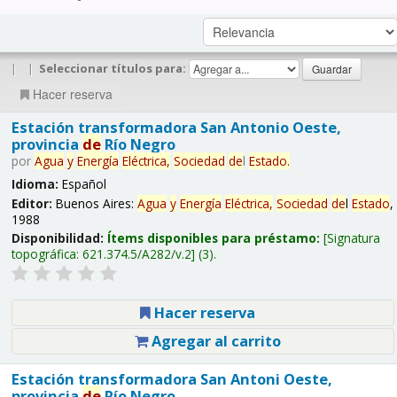
|
|
Seleccionar títulos para:
Hacer reserva
Estación transformadora San Antonio Oeste,
provincia
de
Río Negro
por
Agua
y
Energía
Eléctrica,
Sociedad
de
l
Estado
.
Idioma:
Español
Editor:
Buenos Aires:
Agua
y
Energía
Eléctrica,
Sociedad
de
l
Estado
,
1988
Disponibilidad:
Ítems disponibles para préstamo:
Signatura
topográfica:
621.374.5/A282/v.2
(3).
Hacer reserva
Agregar al carrito
Estación transformadora San Antoni Oeste,
provincia
de
Río Negro