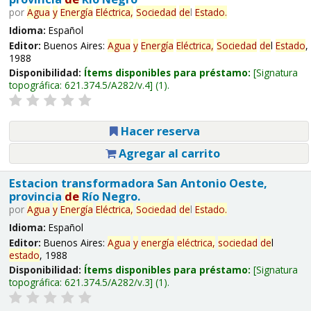
por
Agua
y
Energía
Eléctrica,
Sociedad
de
l
Estado
.
Idioma:
Español
Editor:
Buenos Aires:
Agua
y
Energía
Eléctrica,
Sociedad
de
l
Estado
,
1988
Disponibilidad:
Ítems disponibles para préstamo:
Signatura
topográfica:
621.374.5/A282/v.4
(1).
Hacer reserva
Agregar al carrito
Estacion transformadora San Antonio Oeste,
provincia
de
Río Negro.
por
Agua
y
Energía
Eléctrica,
Sociedad
de
l
Estado
.
Idioma:
Español
Editor:
Buenos Aires:
Agua
y
energía
eléctrica,
sociedad
de
l
estado
, 1988
Disponibilidad:
Ítems disponibles para préstamo:
Signatura
topográfica:
621.374.5/A282/v.3
(1).