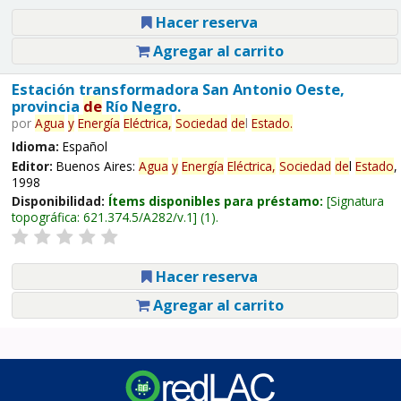
Hacer reserva
Agregar al carrito
Estación transformadora San Antonio Oeste,
provincia
de
Río Negro.
por
Agua
y
Energía
Eléctrica,
Sociedad
de
l
Estado
.
Idioma:
Español
Editor:
Buenos Aires:
Agua
y
Energía
Eléctrica,
Sociedad
de
l
Estado
,
1998
Disponibilidad:
Ítems disponibles para préstamo:
Signatura
topográfica:
621.374.5/A282/v.1
(1).
Hacer reserva
Agregar al carrito