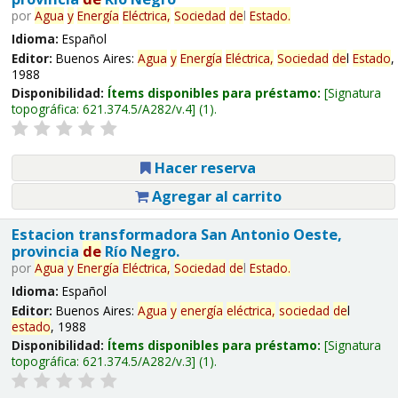
por
Agua
y
Energía
Eléctrica,
Sociedad
de
l
Estado
.
Idioma:
Español
Editor:
Buenos Aires:
Agua
y
Energía
Eléctrica,
Sociedad
de
l
Estado
,
1988
Disponibilidad:
Ítems disponibles para préstamo:
Signatura
topográfica:
621.374.5/A282/v.4
(1).
Hacer reserva
Agregar al carrito
Estacion transformadora San Antonio Oeste,
provincia
de
Río Negro.
por
Agua
y
Energía
Eléctrica,
Sociedad
de
l
Estado
.
Idioma:
Español
Editor:
Buenos Aires:
Agua
y
energía
eléctrica,
sociedad
de
l
estado
, 1988
Disponibilidad:
Ítems disponibles para préstamo:
Signatura
topográfica:
621.374.5/A282/v.3
(1).