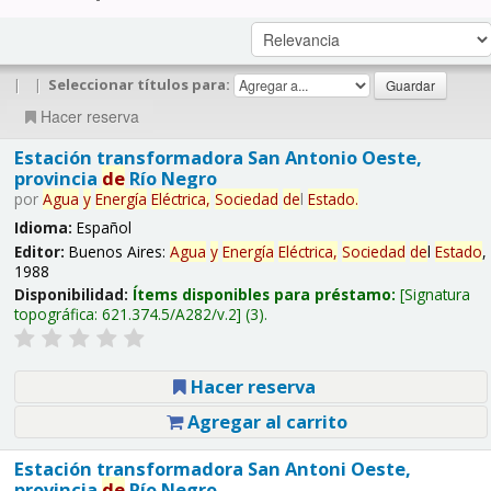
|
|
Seleccionar títulos para:
Hacer reserva
Estación transformadora San Antonio Oeste,
provincia
de
Río Negro
por
Agua
y
Energía
Eléctrica,
Sociedad
de
l
Estado
.
Idioma:
Español
Editor:
Buenos Aires:
Agua
y
Energía
Eléctrica,
Sociedad
de
l
Estado
,
1988
Disponibilidad:
Ítems disponibles para préstamo:
Signatura
topográfica:
621.374.5/A282/v.2
(3).
Hacer reserva
Agregar al carrito
Estación transformadora San Antoni Oeste,
provincia
de
Río Negro