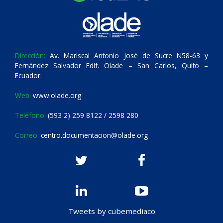
Dirección:
Av. Mariscal Antonio José de Sucre N58-63 y
Fernández Salvador Edif. Olade – San Carlos, Quito –
Ecuador.
Web:
www.olade.org
Teléfono:
(593 2) 259 8122 / 2598 280
Correo:
centro.documentacion@olade.org
Tweets by cubemediaco