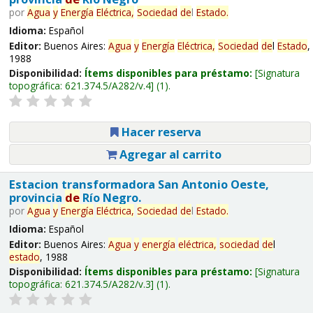
por
Agua
y
Energía
Eléctrica,
Sociedad
de
l
Estado
.
Idioma:
Español
Editor:
Buenos Aires:
Agua
y
Energía
Eléctrica,
Sociedad
de
l
Estado
,
1988
Disponibilidad:
Ítems disponibles para préstamo:
Signatura
topográfica:
621.374.5/A282/v.4
(1).
Hacer reserva
Agregar al carrito
Estacion transformadora San Antonio Oeste,
provincia
de
Río Negro.
por
Agua
y
Energía
Eléctrica,
Sociedad
de
l
Estado
.
Idioma:
Español
Editor:
Buenos Aires:
Agua
y
energía
eléctrica,
sociedad
de
l
estado
, 1988
Disponibilidad:
Ítems disponibles para préstamo:
Signatura
topográfica:
621.374.5/A282/v.3
(1).