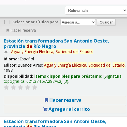
|
|
Seleccionar títulos para:
Hacer reserva
Estación transformadora San Antonio Oeste,
provincia
de
Río Negro
por
Agua
y
Energía
Eléctrica,
Sociedad
de
l
Estado
.
Idioma:
Español
Editor:
Buenos Aires:
Agua
y
Energía
Eléctrica,
Sociedad
de
l
Estado
,
1988
Disponibilidad:
Ítems disponibles para préstamo:
Signatura
topográfica:
621.374.5/A282/v.2
(3).
Hacer reserva
Agregar al carrito
Estación transformadora San Antoni Oeste,
provincia
de
Río Negro