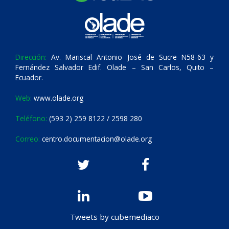
Dirección:
Av. Mariscal Antonio José de Sucre N58-63 y
Fernández Salvador Edif. Olade – San Carlos, Quito –
Ecuador.
Web:
www.olade.org
Teléfono:
(593 2) 259 8122 / 2598 280
Correo:
centro.documentacion@olade.org
Tweets by cubemediaco