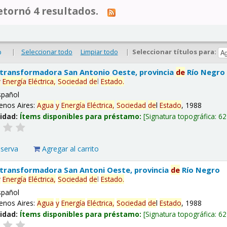
tornó 4 resultados.
|
Seleccionar todo
Limpiar todo
|
Seleccionar títulos para:
o
 transformadora San Antonio Oeste, provincia
de
Río Negro
y
Energía
Eléctrica,
Sociedad
de
l
Estado
.
spañol
enos Aires:
Agua
y
Energía
Eléctrica,
Sociedad
de
l
Estado
, 1988
lidad:
Ítems disponibles para préstamo:
Signatura topográfica:
62
eserva
Agregar al carrito
 transformadora San Antoni Oeste, provincia
de
Río Negro
y
Energía
Eléctrica,
Sociedad
de
l
Estado
.
spañol
enos Aires:
Agua
y
Energía
Eléctrica,
Sociedad
de
l
Estado
, 1988
lidad:
Ítems disponibles para préstamo:
Signatura topográfica:
62