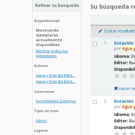
Refinar su búsqueda
Su búsqueda re
Disponibilidad
Mostrando
Quitar resaltad
ejemplares
actualmente
1.
Estación
disponibles
por
Agua
Mostrar todos los
ejemplares
Idioma:
E
Editor:
Bu
Autores
Disponibi
Agua y Energía Eléct...
Agua y Energía Eléct...
Hacer r
Colecciones
2.
Estación
Documentos Externos
por
Agua
Tipos de ítem
Idioma:
E
Libros
Editor:
Bu
Disponibi
Lugares