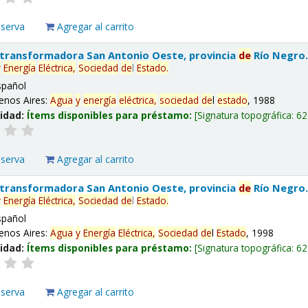
eserva
Agregar al carrito
 transformadora San Antonio Oeste, provincia
de
Río Negro
y
Energía
Eléctrica,
Sociedad
de
l
Estado
.
spañol
enos Aires:
Agua
y
energía
eléctrica,
sociedad
de
l
estado
, 1988
lidad:
Ítems disponibles para préstamo:
Signatura topográfica:
62
eserva
Agregar al carrito
 transformadora San Antonio Oeste, provincia
de
Río Negro
y
Energía
Eléctrica,
Sociedad
de
l
Estado
.
spañol
enos Aires:
Agua
y
Energía
Eléctrica,
Sociedad
de
l
Estado
, 1998
lidad:
Ítems disponibles para préstamo:
Signatura topográfica:
62
eserva
Agregar al carrito