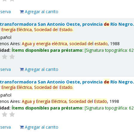
eserva
Agregar al carrito
 transformadora San Antonio Oeste, provincia
de
Río Negro
y
Energía
Eléctrica,
Sociedad
de
l
Estado
.
spañol
enos Aires:
Agua
y
energía
eléctrica,
sociedad
de
l
estado
, 1988
lidad:
Ítems disponibles para préstamo:
Signatura topográfica:
62
eserva
Agregar al carrito
 transformadora San Antonio Oeste, provincia
de
Río Negro
y
Energía
Eléctrica,
Sociedad
de
l
Estado
.
spañol
enos Aires:
Agua
y
Energía
Eléctrica,
Sociedad
de
l
Estado
, 1998
lidad:
Ítems disponibles para préstamo:
Signatura topográfica:
62
eserva
Agregar al carrito