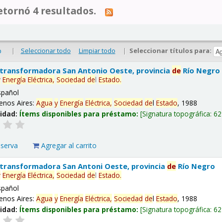
tornó 4 resultados.
|
Seleccionar todo
Limpiar todo
|
Seleccionar títulos para:
o
 transformadora San Antonio Oeste, provincia
de
Río Negro
y
Energía
Eléctrica,
Sociedad
de
l
Estado
.
spañol
enos Aires:
Agua
y
Energía
Eléctrica,
Sociedad
de
l
Estado
, 1988
lidad:
Ítems disponibles para préstamo:
Signatura topográfica:
62
eserva
Agregar al carrito
 transformadora San Antoni Oeste, provincia
de
Río Negro
y
Energía
Eléctrica,
Sociedad
de
l
Estado
.
spañol
enos Aires:
Agua
y
Energía
Eléctrica,
Sociedad
de
l
Estado
, 1988
lidad:
Ítems disponibles para préstamo:
Signatura topográfica:
62