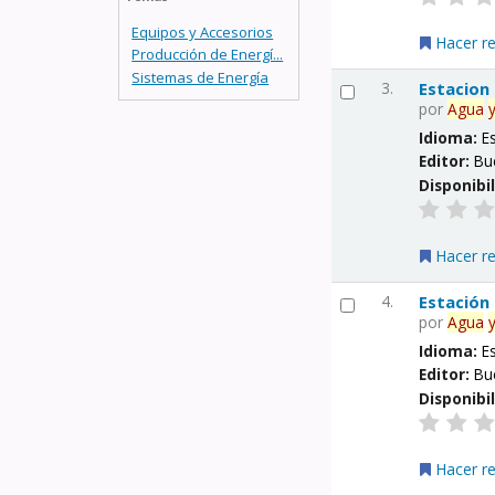
Equipos y Accesorios
Hacer r
Producción de Energí...
Sistemas de Energía
3.
Estacion
por
Agua
Idioma:
E
Editor:
Bu
Disponibi
Hacer r
4.
Estación
por
Agua
Idioma:
E
Editor:
Bu
Disponibi
Hacer r