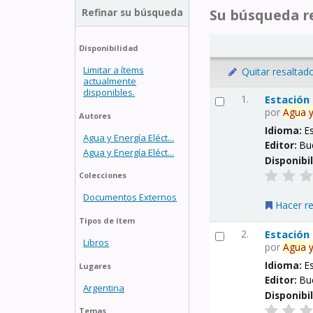
Refinar su búsqueda
Su búsqueda re
Disponibilidad
Limitar a ítems
Quitar resaltad
actualmente
disponibles.
1.
Estación
por
Agua
Autores
Idioma:
E
Agua y Energía Eléct...
Editor:
Bu
Agua y Energía Eléct...
Disponibi
Colecciones
Documentos Externos
Hacer r
Tipos de ítem
2.
Estación
Libros
por
Agua
Idioma:
E
Lugares
Editor:
Bu
Argentina
Disponibi
Temas