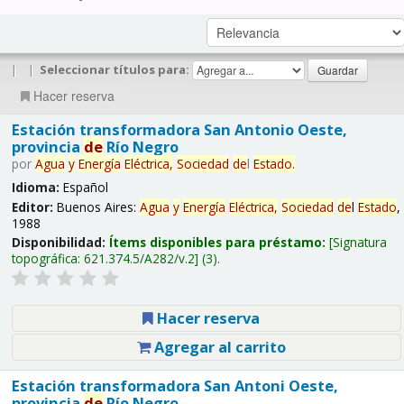
|
|
Seleccionar títulos para:
Hacer reserva
Estación transformadora San Antonio Oeste,
provincia
de
Río Negro
por
Agua
y
Energía
Eléctrica,
Sociedad
de
l
Estado
.
Idioma:
Español
Editor:
Buenos Aires:
Agua
y
Energía
Eléctrica,
Sociedad
de
l
Estado
,
1988
Disponibilidad:
Ítems disponibles para préstamo:
Signatura
topográfica:
621.374.5/A282/v.2
(3).
Hacer reserva
Agregar al carrito
Estación transformadora San Antoni Oeste,
provincia
de
Río Negro