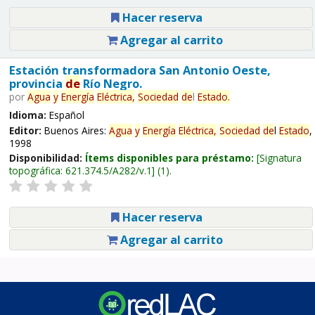
Hacer reserva
Agregar al carrito
Estación transformadora San Antonio Oeste,
provincia
de
Río Negro.
por
Agua
y
Energía
Eléctrica,
Sociedad
de
l
Estado
.
Idioma:
Español
Editor:
Buenos Aires:
Agua
y
Energía
Eléctrica,
Sociedad
de
l
Estado
,
1998
Disponibilidad:
Ítems disponibles para préstamo:
Signatura
topográfica:
621.374.5/A282/v.1
(1).
Hacer reserva
Agregar al carrito