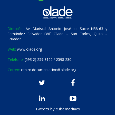
Dirección:
Av. Mariscal Antonio José de Sucre N58-63 y
Fernández Salvador Edif. Olade – San Carlos, Quito –
Ecuador.
Web:
www.olade.org
Teléfono:
(593 2) 259 8122 / 2598 280
Correo:
centro.documentacion@olade.org
Tweets by cubemediaco