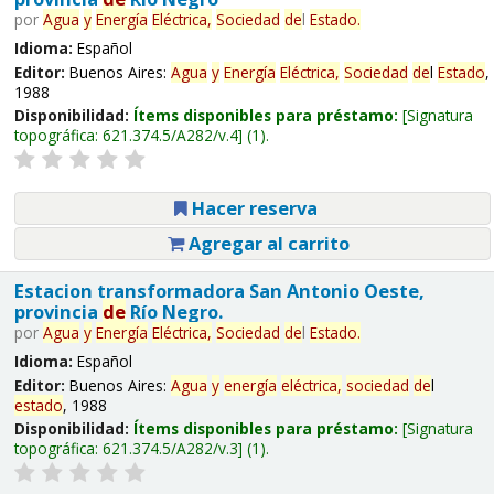
por
Agua
y
Energía
Eléctrica,
Sociedad
de
l
Estado
.
Idioma:
Español
Editor:
Buenos Aires:
Agua
y
Energía
Eléctrica,
Sociedad
de
l
Estado
,
1988
Disponibilidad:
Ítems disponibles para préstamo:
Signatura
topográfica:
621.374.5/A282/v.4
(1).
Hacer reserva
Agregar al carrito
Estacion transformadora San Antonio Oeste,
provincia
de
Río Negro.
por
Agua
y
Energía
Eléctrica,
Sociedad
de
l
Estado
.
Idioma:
Español
Editor:
Buenos Aires:
Agua
y
energía
eléctrica,
sociedad
de
l
estado
, 1988
Disponibilidad:
Ítems disponibles para préstamo:
Signatura
topográfica:
621.374.5/A282/v.3
(1).