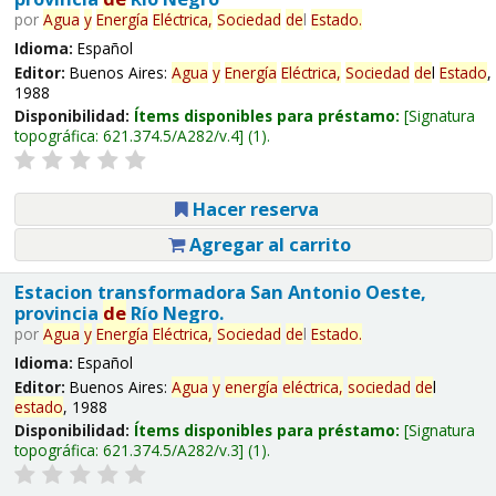
por
Agua
y
Energía
Eléctrica,
Sociedad
de
l
Estado
.
Idioma:
Español
Editor:
Buenos Aires:
Agua
y
Energía
Eléctrica,
Sociedad
de
l
Estado
,
1988
Disponibilidad:
Ítems disponibles para préstamo:
Signatura
topográfica:
621.374.5/A282/v.4
(1).
Hacer reserva
Agregar al carrito
Estacion transformadora San Antonio Oeste,
provincia
de
Río Negro.
por
Agua
y
Energía
Eléctrica,
Sociedad
de
l
Estado
.
Idioma:
Español
Editor:
Buenos Aires:
Agua
y
energía
eléctrica,
sociedad
de
l
estado
, 1988
Disponibilidad:
Ítems disponibles para préstamo:
Signatura
topográfica:
621.374.5/A282/v.3
(1).