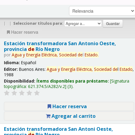
|
|
Seleccionar títulos para:
Hacer reserva
Estación transformadora San Antonio Oeste,
provincia
de
Río Negro
por
Agua
y
Energía
Eléctrica,
Sociedad
de
l
Estado
.
Idioma:
Español
Editor:
Buenos Aires:
Agua
y
Energía
Eléctrica,
Sociedad
de
l
Estado
,
1988
Disponibilidad:
Ítems disponibles para préstamo:
Signatura
topográfica:
621.374.5/A282/v.2
(3).
Hacer reserva
Agregar al carrito
Estación transformadora San Antoni Oeste,
provincia
de
Río Negro