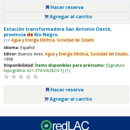
Hacer reserva
Agregar al carrito
Estación transformadora San Antonio Oeste,
provincia
de
Río Negro.
por
Agua
y
Energía
Eléctrica,
Sociedad
de
l
Estado
.
Idioma:
Español
Editor:
Buenos Aires:
Agua
y
Energía
Eléctrica,
Sociedad
de
l
Estado
,
1998
Disponibilidad:
Ítems disponibles para préstamo:
Signatura
topográfica:
621.374.5/A282/v.1
(1).
Hacer reserva
Agregar al carrito