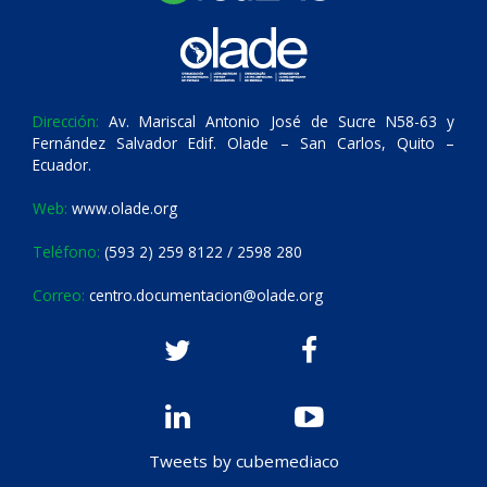
Dirección:
Av. Mariscal Antonio José de Sucre N58-63 y
Fernández Salvador Edif. Olade – San Carlos, Quito –
Ecuador.
Web:
www.olade.org
Teléfono:
(593 2) 259 8122 / 2598 280
Correo:
centro.documentacion@olade.org
Tweets by cubemediaco