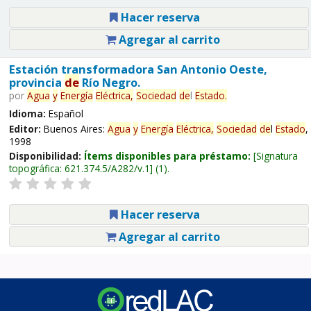
Hacer reserva
Agregar al carrito
Estación transformadora San Antonio Oeste,
provincia
de
Río Negro.
por
Agua
y
Energía
Eléctrica,
Sociedad
de
l
Estado
.
Idioma:
Español
Editor:
Buenos Aires:
Agua
y
Energía
Eléctrica,
Sociedad
de
l
Estado
,
1998
Disponibilidad:
Ítems disponibles para préstamo:
Signatura
topográfica:
621.374.5/A282/v.1
(1).
Hacer reserva
Agregar al carrito