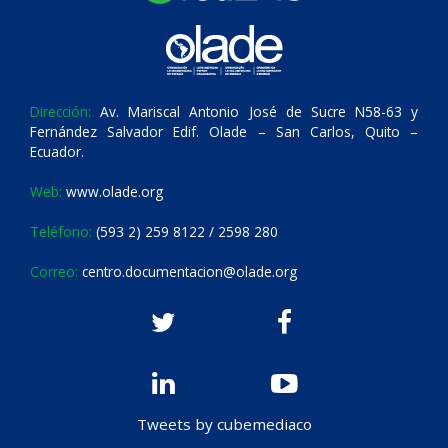
Dirección:
Av. Mariscal Antonio José de Sucre N58-63 y
Fernández Salvador Edif. Olade – San Carlos, Quito –
Ecuador.
Web:
www.olade.org
Teléfono:
(593 2) 259 8122 / 2598 280
Correo:
centro.documentacion@olade.org
Tweets by cubemediaco