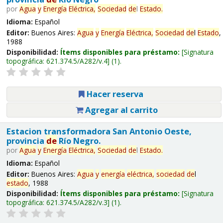
por
Agua
y
Energía
Eléctrica,
Sociedad
de
l
Estado
.
Idioma:
Español
Editor:
Buenos Aires:
Agua
y
Energía
Eléctrica,
Sociedad
de
l
Estado
,
1988
Disponibilidad:
Ítems disponibles para préstamo:
Signatura
topográfica:
621.374.5/A282/v.4
(1).
Hacer reserva
Agregar al carrito
Estacion transformadora San Antonio Oeste,
provincia
de
Río Negro.
por
Agua
y
Energía
Eléctrica,
Sociedad
de
l
Estado
.
Idioma:
Español
Editor:
Buenos Aires:
Agua
y
energía
eléctrica,
sociedad
de
l
estado
, 1988
Disponibilidad:
Ítems disponibles para préstamo:
Signatura
topográfica:
621.374.5/A282/v.3
(1).