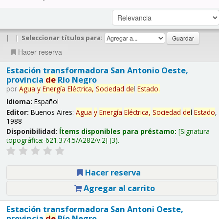
|
|
Seleccionar títulos para:
Hacer reserva
Estación transformadora San Antonio Oeste,
provincia
de
Río Negro
por
Agua
y
Energía
Eléctrica,
Sociedad
de
l
Estado
.
Idioma:
Español
Editor:
Buenos Aires:
Agua
y
Energía
Eléctrica,
Sociedad
de
l
Estado
,
1988
Disponibilidad:
Ítems disponibles para préstamo:
Signatura
topográfica:
621.374.5/A282/v.2
(3).
Hacer reserva
Agregar al carrito
Estación transformadora San Antoni Oeste,
provincia
de
Río Negro