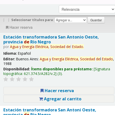
|
|
Seleccionar títulos para:
Hacer reserva
Estación transformadora San Antonio Oeste,
provincia
de
Río Negro
por
Agua
y
Energía
Eléctrica,
Sociedad
de
l
Estado
.
Idioma:
Español
Editor:
Buenos Aires:
Agua
y
Energía
Eléctrica,
Sociedad
de
l
Estado
,
1988
Disponibilidad:
Ítems disponibles para préstamo:
Signatura
topográfica:
621.374.5/A282/v.2
(3).
Hacer reserva
Agregar al carrito
Estación transformadora San Antoni Oeste,
provincia
de
Río Negro