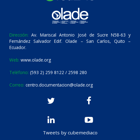
Dirección:
Av. Mariscal Antonio José de Sucre N58-63 y
Fernández Salvador Edif. Olade – San Carlos, Quito –
Ecuador.
Web:
www.olade.org
Teléfono:
(593 2) 259 8122 / 2598 280
Correo:
centro.documentacion@olade.org
Tweets by cubemediaco