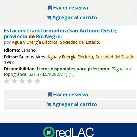
Hacer reserva
Agregar al carrito
Estación transformadora San Antonio Oeste,
provincia
de
Río Negro.
por
Agua
y
Energía
Eléctrica,
Sociedad
de
l
Estado
.
Idioma:
Español
Editor:
Buenos Aires:
Agua
y
Energía
Eléctrica,
Sociedad
de
l
Estado
,
1998
Disponibilidad:
Ítems disponibles para préstamo:
Signatura
topográfica:
621.374.5/A282/v.1
(1).
Hacer reserva
Agregar al carrito