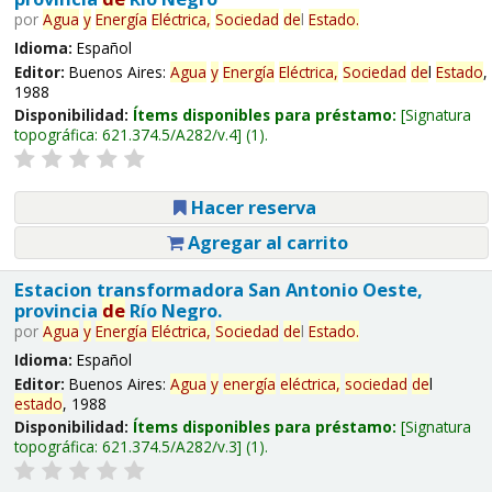
por
Agua
y
Energía
Eléctrica,
Sociedad
de
l
Estado
.
Idioma:
Español
Editor:
Buenos Aires:
Agua
y
Energía
Eléctrica,
Sociedad
de
l
Estado
,
1988
Disponibilidad:
Ítems disponibles para préstamo:
Signatura
topográfica:
621.374.5/A282/v.4
(1).
Hacer reserva
Agregar al carrito
Estacion transformadora San Antonio Oeste,
provincia
de
Río Negro.
por
Agua
y
Energía
Eléctrica,
Sociedad
de
l
Estado
.
Idioma:
Español
Editor:
Buenos Aires:
Agua
y
energía
eléctrica,
sociedad
de
l
estado
, 1988
Disponibilidad:
Ítems disponibles para préstamo:
Signatura
topográfica:
621.374.5/A282/v.3
(1).