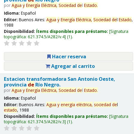
por
Agua
y
Energía
Eléctrica,
Sociedad
de
l
Estado
.
Idioma:
Español
Editor:
Buenos Aires:
Agua
y
Energía
Eléctrica,
Sociedad
de
l
Estado
,
1988
Disponibilidad:
Ítems disponibles para préstamo:
Signatura
topográfica:
621.374.5/A282/v.4
(1).
Hacer reserva
Agregar al carrito
Estacion transformadora San Antonio Oeste,
provincia
de
Río Negro.
por
Agua
y
Energía
Eléctrica,
Sociedad
de
l
Estado
.
Idioma:
Español
Editor:
Buenos Aires:
Agua
y
energía
eléctrica,
sociedad
de
l
estado
, 1988
Disponibilidad:
Ítems disponibles para préstamo:
Signatura
topográfica:
621.374.5/A282/v.3
(1).