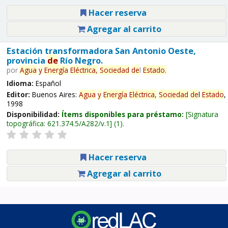
Hacer reserva
Agregar al carrito
Estación transformadora San Antonio Oeste,
provincia
de
Río Negro.
por
Agua
y
Energía
Eléctrica,
Sociedad
de
l
Estado
.
Idioma:
Español
Editor:
Buenos Aires:
Agua
y
Energía
Eléctrica,
Sociedad
de
l
Estado
,
1998
Disponibilidad:
Ítems disponibles para préstamo:
Signatura
topográfica:
621.374.5/A282/v.1
(1).
Hacer reserva
Agregar al carrito