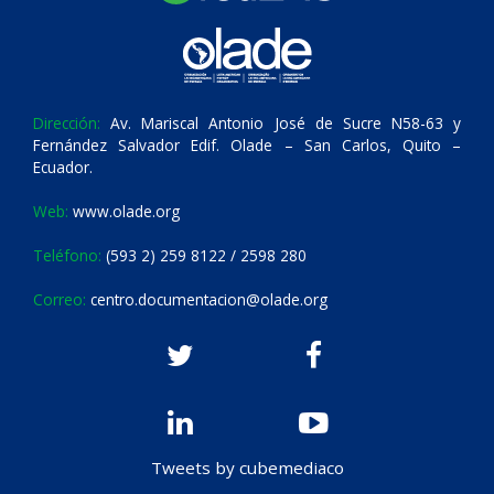
Dirección:
Av. Mariscal Antonio José de Sucre N58-63 y
Fernández Salvador Edif. Olade – San Carlos, Quito –
Ecuador.
Web:
www.olade.org
Teléfono:
(593 2) 259 8122 / 2598 280
Correo:
centro.documentacion@olade.org
Tweets by cubemediaco