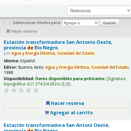
|
|
Seleccionar títulos para:
Hacer reserva
Estación transformadora San Antonio Oeste,
provincia
de
Río Negro
por
Agua
y
Energía
Eléctrica,
Sociedad
de
l
Estado
.
Idioma:
Español
Editor:
Buenos Aires:
Agua
y
Energía
Eléctrica,
Sociedad
de
l
Estado
,
1988
Disponibilidad:
Ítems disponibles para préstamo:
Signatura
topográfica:
621.374.5/A282/v.2
(3).
Hacer reserva
Agregar al carrito
Estación transformadora San Antoni Oeste,
provincia
de
Río Negro