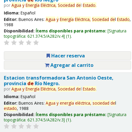
por
Agua
y
Energía
Eléctrica,
Sociedad
de
l
Estado
.
Idioma:
Español
Editor:
Buenos Aires:
Agua
y
Energía
Eléctrica,
Sociedad
de
l
Estado
,
1988
Disponibilidad:
Ítems disponibles para préstamo:
Signatura
topográfica:
621.374.5/A282/v.4
(1).
Hacer reserva
Agregar al carrito
Estacion transformadora San Antonio Oeste,
provincia
de
Río Negro.
por
Agua
y
Energía
Eléctrica,
Sociedad
de
l
Estado
.
Idioma:
Español
Editor:
Buenos Aires:
Agua
y
energía
eléctrica,
sociedad
de
l
estado
, 1988
Disponibilidad:
Ítems disponibles para préstamo:
Signatura
topográfica:
621.374.5/A282/v.3
(1).