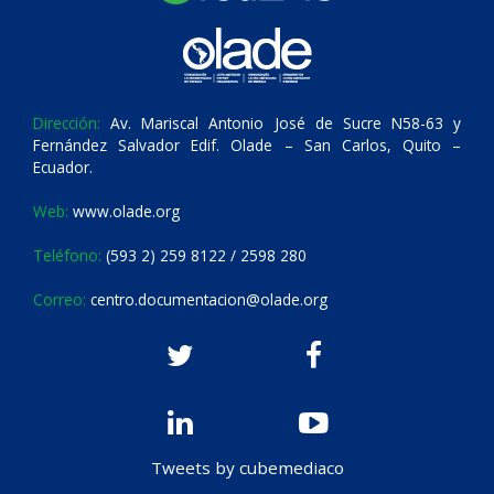
Dirección:
Av. Mariscal Antonio José de Sucre N58-63 y
Fernández Salvador Edif. Olade – San Carlos, Quito –
Ecuador.
Web:
www.olade.org
Teléfono:
(593 2) 259 8122 / 2598 280
Correo:
centro.documentacion@olade.org
Tweets by cubemediaco