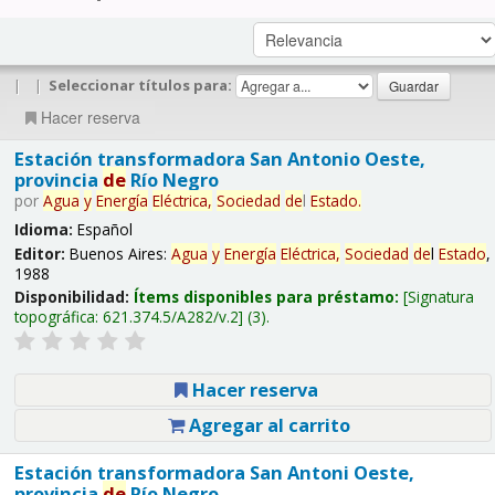
|
|
Seleccionar títulos para:
Hacer reserva
Estación transformadora San Antonio Oeste,
provincia
de
Río Negro
por
Agua
y
Energía
Eléctrica,
Sociedad
de
l
Estado
.
Idioma:
Español
Editor:
Buenos Aires:
Agua
y
Energía
Eléctrica,
Sociedad
de
l
Estado
,
1988
Disponibilidad:
Ítems disponibles para préstamo:
Signatura
topográfica:
621.374.5/A282/v.2
(3).
Hacer reserva
Agregar al carrito
Estación transformadora San Antoni Oeste,
provincia
de
Río Negro