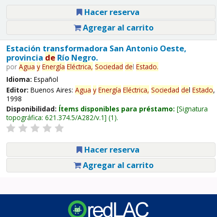
Hacer reserva
Agregar al carrito
Estación transformadora San Antonio Oeste,
provincia
de
Río Negro.
por
Agua
y
Energía
Eléctrica,
Sociedad
de
l
Estado
.
Idioma:
Español
Editor:
Buenos Aires:
Agua
y
Energía
Eléctrica,
Sociedad
de
l
Estado
,
1998
Disponibilidad:
Ítems disponibles para préstamo:
Signatura
topográfica:
621.374.5/A282/v.1
(1).
Hacer reserva
Agregar al carrito