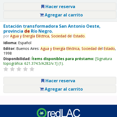
Hacer reserva
Agregar al carrito
Estación transformadora San Antonio Oeste,
provincia
de
Río Negro.
por
Agua
y
Energía
Eléctrica,
Sociedad
de
l
Estado
.
Idioma:
Español
Editor:
Buenos Aires:
Agua
y
Energía
Eléctrica,
Sociedad
de
l
Estado
,
1998
Disponibilidad:
Ítems disponibles para préstamo:
Signatura
topográfica:
621.374.5/A282/v.1
(1).
Hacer reserva
Agregar al carrito