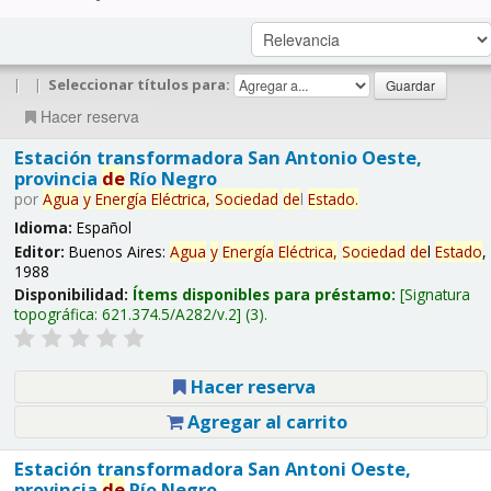
|
|
Seleccionar títulos para:
Hacer reserva
Estación transformadora San Antonio Oeste,
provincia
de
Río Negro
por
Agua
y
Energía
Eléctrica,
Sociedad
de
l
Estado
.
Idioma:
Español
Editor:
Buenos Aires:
Agua
y
Energía
Eléctrica,
Sociedad
de
l
Estado
,
1988
Disponibilidad:
Ítems disponibles para préstamo:
Signatura
topográfica:
621.374.5/A282/v.2
(3).
Hacer reserva
Agregar al carrito
Estación transformadora San Antoni Oeste,
provincia
de
Río Negro