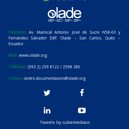
Dirección:
Av. Mariscal Antonio José de Sucre N58-63 y
Fernández Salvador Edif. Olade – San Carlos, Quito –
Ecuador.
Web:
www.olade.org
Teléfono:
(593 2) 259 8122 / 2598 280
Correo:
centro.documentacion@olade.org
Tweets by cubemediaco