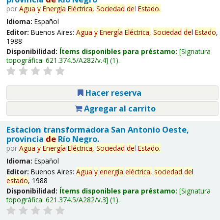
por
Agua
y
Energía
Eléctrica,
Sociedad
de
l
Estado
.
Idioma:
Español
Editor:
Buenos Aires:
Agua
y
Energía
Eléctrica,
Sociedad
de
l
Estado
,
1988
Disponibilidad:
Ítems disponibles para préstamo:
Signatura
topográfica:
621.374.5/A282/v.4
(1).
Hacer reserva
Agregar al carrito
Estacion transformadora San Antonio Oeste,
provincia
de
Río Negro.
por
Agua
y
Energía
Eléctrica,
Sociedad
de
l
Estado
.
Idioma:
Español
Editor:
Buenos Aires:
Agua
y
energía
eléctrica,
sociedad
de
l
estado
, 1988
Disponibilidad:
Ítems disponibles para préstamo:
Signatura
topográfica:
621.374.5/A282/v.3
(1).