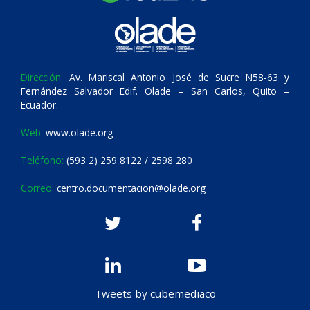
Dirección:
Av. Mariscal Antonio José de Sucre N58-63 y
Fernández Salvador Edif. Olade – San Carlos, Quito –
Ecuador.
Web:
www.olade.org
Teléfono:
(593 2) 259 8122 / 2598 280
Correo:
centro.documentacion@olade.org
Tweets by cubemediaco