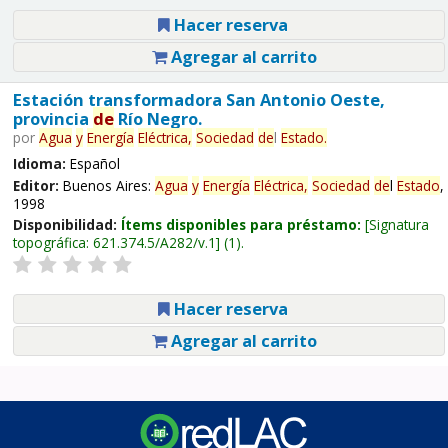
Hacer reserva
Agregar al carrito
Estación transformadora San Antonio Oeste,
provincia
de
Río Negro.
por
Agua
y
Energía
Eléctrica,
Sociedad
de
l
Estado
.
Idioma:
Español
Editor:
Buenos Aires:
Agua
y
Energía
Eléctrica,
Sociedad
de
l
Estado
,
1998
Disponibilidad:
Ítems disponibles para préstamo:
Signatura
topográfica:
621.374.5/A282/v.1
(1).
Hacer reserva
Agregar al carrito