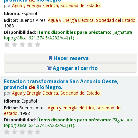
por
Agua
y
Energía
Eléctrica,
Sociedad
de
l
Estado
.
Idioma:
Español
Editor:
Buenos Aires:
Agua
y
Energía
Eléctrica,
Sociedad
de
l
Estado
,
1988
Disponibilidad:
Ítems disponibles para préstamo:
Signatura
topográfica:
621.374.5/A282/v.4
(1).
Hacer reserva
Agregar al carrito
Estacion transformadora San Antonio Oeste,
provincia
de
Río Negro.
por
Agua
y
Energía
Eléctrica,
Sociedad
de
l
Estado
.
Idioma:
Español
Editor:
Buenos Aires:
Agua
y
energía
eléctrica,
sociedad
de
l
estado
, 1988
Disponibilidad:
Ítems disponibles para préstamo:
Signatura
topográfica:
621.374.5/A282/v.3
(1).