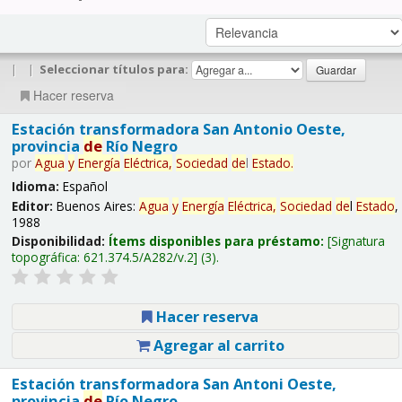
|
|
Seleccionar títulos para:
Hacer reserva
Estación transformadora San Antonio Oeste,
provincia
de
Río Negro
por
Agua
y
Energía
Eléctrica,
Sociedad
de
l
Estado
.
Idioma:
Español
Editor:
Buenos Aires:
Agua
y
Energía
Eléctrica,
Sociedad
de
l
Estado
,
1988
Disponibilidad:
Ítems disponibles para préstamo:
Signatura
topográfica:
621.374.5/A282/v.2
(3).
Hacer reserva
Agregar al carrito
Estación transformadora San Antoni Oeste,
provincia
de
Río Negro