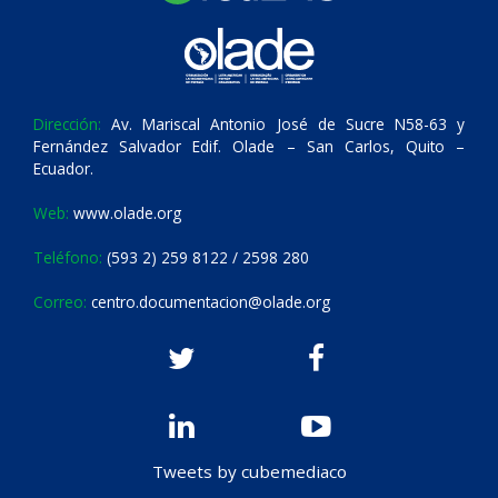
Dirección:
Av. Mariscal Antonio José de Sucre N58-63 y
Fernández Salvador Edif. Olade – San Carlos, Quito –
Ecuador.
Web:
www.olade.org
Teléfono:
(593 2) 259 8122 / 2598 280
Correo:
centro.documentacion@olade.org
Tweets by cubemediaco