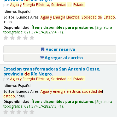
por
Agua
y
Energía
Eléctrica,
Sociedad
de
l
Estado
.
Idioma:
Español
Editor:
Buenos Aires:
Agua
y
Energía
Eléctrica,
Sociedad
de
l
Estado
,
1988
Disponibilidad:
Ítems disponibles para préstamo:
Signatura
topográfica:
621.374.5/A282/v.4
(1).
Hacer reserva
Agregar al carrito
Estacion transformadora San Antonio Oeste,
provincia
de
Río Negro.
por
Agua
y
Energía
Eléctrica,
Sociedad
de
l
Estado
.
Idioma:
Español
Editor:
Buenos Aires:
Agua
y
energía
eléctrica,
sociedad
de
l
estado
, 1988
Disponibilidad:
Ítems disponibles para préstamo:
Signatura
topográfica:
621.374.5/A282/v.3
(1).