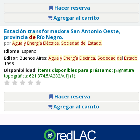
Hacer reserva
Agregar al carrito
Estación transformadora San Antonio Oeste,
provincia
de
Río Negro.
por
Agua
y
Energía
Eléctrica,
Sociedad
de
l
Estado
.
Idioma:
Español
Editor:
Buenos Aires:
Agua
y
Energía
Eléctrica,
Sociedad
de
l
Estado
,
1998
Disponibilidad:
Ítems disponibles para préstamo:
Signatura
topográfica:
621.374.5/A282/v.1
(1).
Hacer reserva
Agregar al carrito