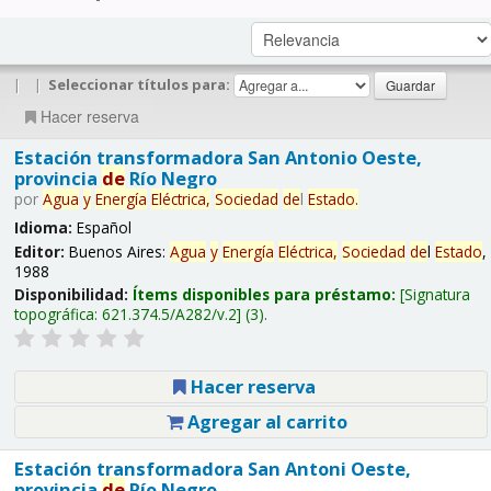
|
|
Seleccionar títulos para:
Hacer reserva
Estación transformadora San Antonio Oeste,
provincia
de
Río Negro
por
Agua
y
Energía
Eléctrica,
Sociedad
de
l
Estado
.
Idioma:
Español
Editor:
Buenos Aires:
Agua
y
Energía
Eléctrica,
Sociedad
de
l
Estado
,
1988
Disponibilidad:
Ítems disponibles para préstamo:
Signatura
topográfica:
621.374.5/A282/v.2
(3).
Hacer reserva
Agregar al carrito
Estación transformadora San Antoni Oeste,
provincia
de
Río Negro