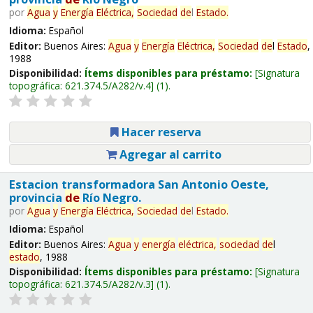
por
Agua
y
Energía
Eléctrica,
Sociedad
de
l
Estado
.
Idioma:
Español
Editor:
Buenos Aires:
Agua
y
Energía
Eléctrica,
Sociedad
de
l
Estado
,
1988
Disponibilidad:
Ítems disponibles para préstamo:
Signatura
topográfica:
621.374.5/A282/v.4
(1).
Hacer reserva
Agregar al carrito
Estacion transformadora San Antonio Oeste,
provincia
de
Río Negro.
por
Agua
y
Energía
Eléctrica,
Sociedad
de
l
Estado
.
Idioma:
Español
Editor:
Buenos Aires:
Agua
y
energía
eléctrica,
sociedad
de
l
estado
, 1988
Disponibilidad:
Ítems disponibles para préstamo:
Signatura
topográfica:
621.374.5/A282/v.3
(1).