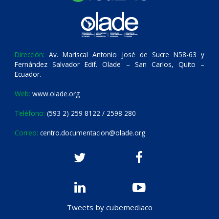
Dirección:
Av. Mariscal Antonio José de Sucre N58-63 y
Fernández Salvador Edif. Olade – San Carlos, Quito –
Ecuador.
Web:
www.olade.org
Teléfono:
(593 2) 259 8122 / 2598 280
Correo:
centro.documentacion@olade.org
Tweets by cubemediaco