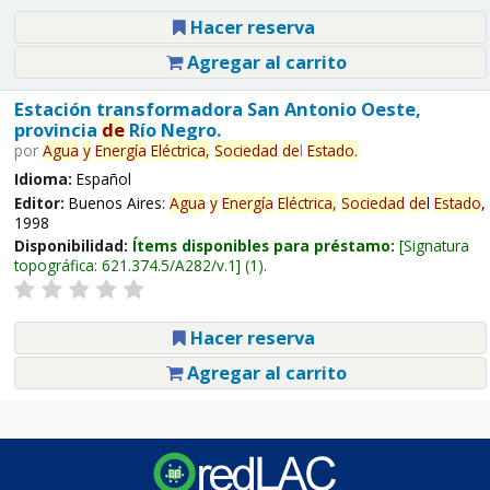
Hacer reserva
Agregar al carrito
Estación transformadora San Antonio Oeste,
provincia
de
Río Negro.
por
Agua
y
Energía
Eléctrica,
Sociedad
de
l
Estado
.
Idioma:
Español
Editor:
Buenos Aires:
Agua
y
Energía
Eléctrica,
Sociedad
de
l
Estado
,
1998
Disponibilidad:
Ítems disponibles para préstamo:
Signatura
topográfica:
621.374.5/A282/v.1
(1).
Hacer reserva
Agregar al carrito