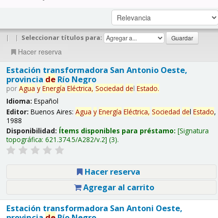
|
|
Seleccionar títulos para:
Hacer reserva
Estación transformadora San Antonio Oeste,
provincia
de
Río Negro
por
Agua
y
Energía
Eléctrica,
Sociedad
de
l
Estado
.
Idioma:
Español
Editor:
Buenos Aires:
Agua
y
Energía
Eléctrica,
Sociedad
de
l
Estado
,
1988
Disponibilidad:
Ítems disponibles para préstamo:
Signatura
topográfica:
621.374.5/A282/v.2
(3).
Hacer reserva
Agregar al carrito
Estación transformadora San Antoni Oeste,
provincia
de
Río Negro