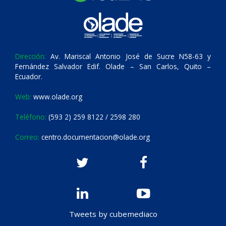
Dirección:
Av. Mariscal Antonio José de Sucre N58-63 y
Fernández Salvador Edif. Olade – San Carlos, Quito –
Ecuador.
Web:
www.olade.org
Teléfono:
(593 2) 259 8122 / 2598 280
Correo:
centro.documentacion@olade.org
Tweets by cubemediaco