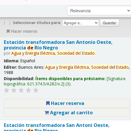
|
|
Seleccionar títulos para:
Hacer reserva
Estación transformadora San Antonio Oeste,
provincia
de
Río Negro
por
Agua
y
Energía
Eléctrica,
Sociedad
de
l
Estado
.
Idioma:
Español
Editor:
Buenos Aires:
Agua
y
Energía
Eléctrica,
Sociedad
de
l
Estado
,
1988
Disponibilidad:
Ítems disponibles para préstamo:
Signatura
topográfica:
621.374.5/A282/v.2
(3).
Hacer reserva
Agregar al carrito
Estación transformadora San Antoni Oeste,
provincia
de
Río Negro