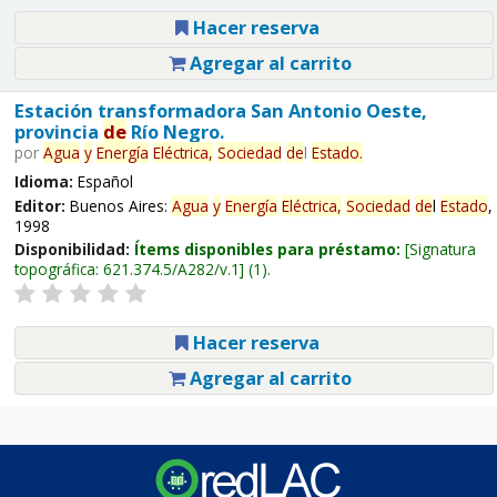
Hacer reserva
Agregar al carrito
Estación transformadora San Antonio Oeste,
provincia
de
Río Negro.
por
Agua
y
Energía
Eléctrica,
Sociedad
de
l
Estado
.
Idioma:
Español
Editor:
Buenos Aires:
Agua
y
Energía
Eléctrica,
Sociedad
de
l
Estado
,
1998
Disponibilidad:
Ítems disponibles para préstamo:
Signatura
topográfica:
621.374.5/A282/v.1
(1).
Hacer reserva
Agregar al carrito