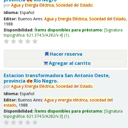
por
Agua
y
Energía
Eléctrica,
Sociedad
de
l
Estado
.
Idioma:
Español
Editor:
Buenos Aires:
Agua
y
Energía
Eléctrica,
Sociedad
de
l
Estado
,
1988
Disponibilidad:
Ítems disponibles para préstamo:
Signatura
topográfica:
621.374.5/A282/v.4
(1).
Hacer reserva
Agregar al carrito
Estacion transformadora San Antonio Oeste,
provincia
de
Río Negro.
por
Agua
y
Energía
Eléctrica,
Sociedad
de
l
Estado
.
Idioma:
Español
Editor:
Buenos Aires:
Agua
y
energía
eléctrica,
sociedad
de
l
estado
, 1988
Disponibilidad:
Ítems disponibles para préstamo:
Signatura
topográfica:
621.374.5/A282/v.3
(1).