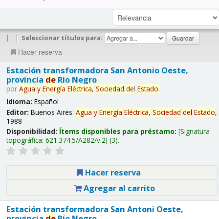
|
|
Seleccionar títulos para:
Hacer reserva
Estación transformadora San Antonio Oeste,
provincia
de
Río Negro
por
Agua
y
Energía
Eléctrica,
Sociedad
de
l
Estado
.
Idioma:
Español
Editor:
Buenos Aires:
Agua
y
Energía
Eléctrica,
Sociedad
de
l
Estado
,
1988
Disponibilidad:
Ítems disponibles para préstamo:
Signatura
topográfica:
621.374.5/A282/v.2
(3).
Hacer reserva
Agregar al carrito
Estación transformadora San Antoni Oeste,
provincia
de
Río Negro