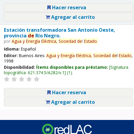
Hacer reserva
Agregar al carrito
Estación transformadora San Antonio Oeste,
provincia
de
Río Negro.
por
Agua
y
Energía
Eléctrica,
Sociedad
de
l
Estado
.
Idioma:
Español
Editor:
Buenos Aires:
Agua
y
Energía
Eléctrica,
Sociedad
de
l
Estado
,
1998
Disponibilidad:
Ítems disponibles para préstamo:
Signatura
topográfica:
621.374.5/A282/v.1
(1).
Hacer reserva
Agregar al carrito