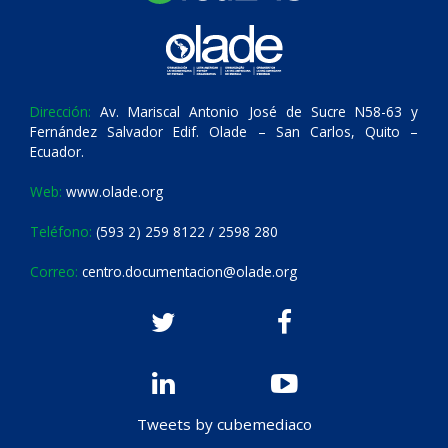
Dirección:
Av. Mariscal Antonio José de Sucre N58-63 y
Fernández Salvador Edif. Olade – San Carlos, Quito –
Ecuador.
Web:
www.olade.org
Teléfono:
(593 2) 259 8122 / 2598 280
Correo:
centro.documentacion@olade.org
Tweets by cubemediaco