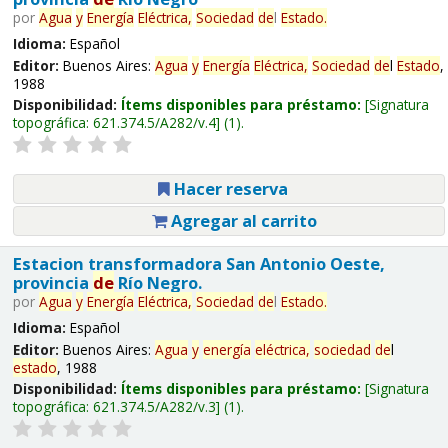
por
Agua
y
Energía
Eléctrica,
Sociedad
de
l
Estado
.
Idioma:
Español
Editor:
Buenos Aires:
Agua
y
Energía
Eléctrica,
Sociedad
de
l
Estado
,
1988
Disponibilidad:
Ítems disponibles para préstamo:
Signatura
topográfica:
621.374.5/A282/v.4
(1).
Hacer reserva
Agregar al carrito
Estacion transformadora San Antonio Oeste,
provincia
de
Río Negro.
por
Agua
y
Energía
Eléctrica,
Sociedad
de
l
Estado
.
Idioma:
Español
Editor:
Buenos Aires:
Agua
y
energía
eléctrica,
sociedad
de
l
estado
, 1988
Disponibilidad:
Ítems disponibles para préstamo:
Signatura
topográfica:
621.374.5/A282/v.3
(1).