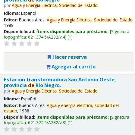
por
Agua
y
Energía
Eléctrica,
Sociedad
de
l
Estado
.
Idioma:
Español
Editor:
Buenos Aires:
Agua
y
Energía
Eléctrica,
Sociedad
de
l
Estado
,
1988
Disponibilidad:
Ítems disponibles para préstamo:
Signatura
topográfica:
621.374.5/A282/v.4
(1).
Hacer reserva
Agregar al carrito
Estacion transformadora San Antonio Oeste,
provincia
de
Río Negro.
por
Agua
y
Energía
Eléctrica,
Sociedad
de
l
Estado
.
Idioma:
Español
Editor:
Buenos Aires:
Agua
y
energía
eléctrica,
sociedad
de
l
estado
, 1988
Disponibilidad:
Ítems disponibles para préstamo:
Signatura
topográfica:
621.374.5/A282/v.3
(1).