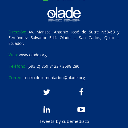
Dirección:
Av. Mariscal Antonio José de Sucre N58-63 y
Fernández Salvador Edif. Olade – San Carlos, Quito –
Ecuador.
Web:
www.olade.org
Teléfono:
(593 2) 259 8122 / 2598 280
Correo:
centro.documentacion@olade.org
Tweets by cubemediaco