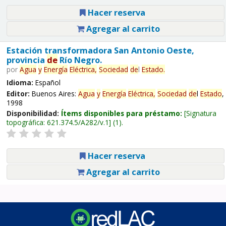
Hacer reserva
Agregar al carrito
Estación transformadora San Antonio Oeste,
provincia
de
Río Negro.
por
Agua
y
Energía
Eléctrica,
Sociedad
de
l
Estado
.
Idioma:
Español
Editor:
Buenos Aires:
Agua
y
Energía
Eléctrica,
Sociedad
de
l
Estado
,
1998
Disponibilidad:
Ítems disponibles para préstamo:
Signatura
topográfica:
621.374.5/A282/v.1
(1).
Hacer reserva
Agregar al carrito