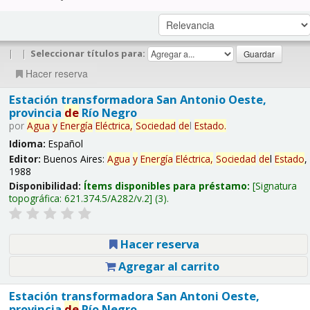
|
|
Seleccionar títulos para:
Hacer reserva
Estación transformadora San Antonio Oeste,
provincia
de
Río Negro
por
Agua
y
Energía
Eléctrica,
Sociedad
de
l
Estado
.
Idioma:
Español
Editor:
Buenos Aires:
Agua
y
Energía
Eléctrica,
Sociedad
de
l
Estado
,
1988
Disponibilidad:
Ítems disponibles para préstamo:
Signatura
topográfica:
621.374.5/A282/v.2
(3).
Hacer reserva
Agregar al carrito
Estación transformadora San Antoni Oeste,
provincia
de
Río Negro