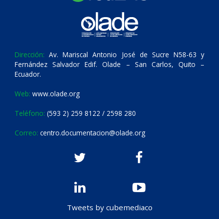
Dirección:
Av. Mariscal Antonio José de Sucre N58-63 y
Fernández Salvador Edif. Olade – San Carlos, Quito –
Ecuador.
Web:
www.olade.org
Teléfono:
(593 2) 259 8122 / 2598 280
Correo:
centro.documentacion@olade.org
Tweets by cubemediaco