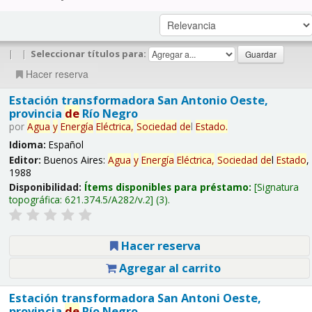
|
|
Seleccionar títulos para:
Hacer reserva
Estación transformadora San Antonio Oeste,
provincia
de
Río Negro
por
Agua
y
Energía
Eléctrica,
Sociedad
de
l
Estado
.
Idioma:
Español
Editor:
Buenos Aires:
Agua
y
Energía
Eléctrica,
Sociedad
de
l
Estado
,
1988
Disponibilidad:
Ítems disponibles para préstamo:
Signatura
topográfica:
621.374.5/A282/v.2
(3).
Hacer reserva
Agregar al carrito
Estación transformadora San Antoni Oeste,
provincia
de
Río Negro