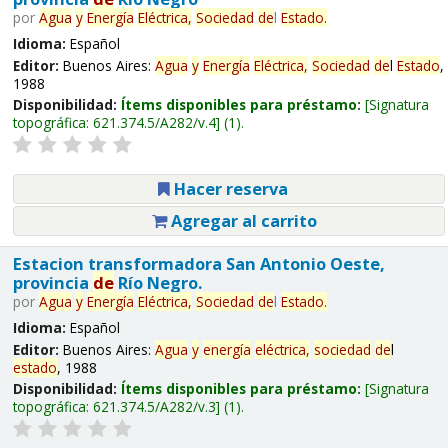
por
Agua
y
Energía
Eléctrica,
Sociedad
de
l
Estado
.
Idioma:
Español
Editor:
Buenos Aires:
Agua
y
Energía
Eléctrica,
Sociedad
de
l
Estado
,
1988
Disponibilidad:
Ítems disponibles para préstamo:
Signatura
topográfica:
621.374.5/A282/v.4
(1).
Hacer reserva
Agregar al carrito
Estacion transformadora San Antonio Oeste,
provincia
de
Río Negro.
por
Agua
y
Energía
Eléctrica,
Sociedad
de
l
Estado
.
Idioma:
Español
Editor:
Buenos Aires:
Agua
y
energía
eléctrica,
sociedad
de
l
estado
, 1988
Disponibilidad:
Ítems disponibles para préstamo:
Signatura
topográfica:
621.374.5/A282/v.3
(1).