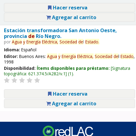
Hacer reserva
Agregar al carrito
Estación transformadora San Antonio Oeste,
provincia
de
Río Negro.
por
Agua
y
Energía
Eléctrica,
Sociedad
de
l
Estado
.
Idioma:
Español
Editor:
Buenos Aires:
Agua
y
Energía
Eléctrica,
Sociedad
de
l
Estado
,
1998
Disponibilidad:
Ítems disponibles para préstamo:
Signatura
topográfica:
621.374.5/A282/v.1
(1).
Hacer reserva
Agregar al carrito