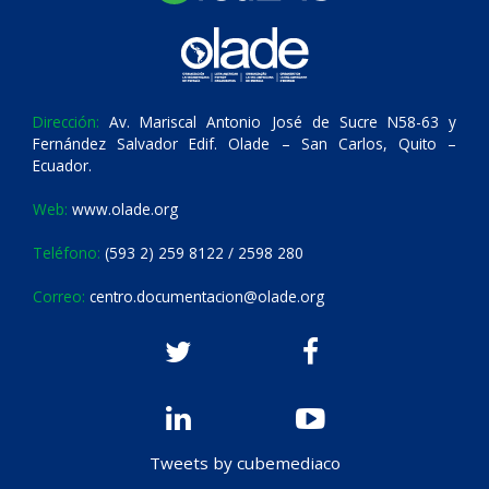
Dirección:
Av. Mariscal Antonio José de Sucre N58-63 y
Fernández Salvador Edif. Olade – San Carlos, Quito –
Ecuador.
Web:
www.olade.org
Teléfono:
(593 2) 259 8122 / 2598 280
Correo:
centro.documentacion@olade.org
Tweets by cubemediaco