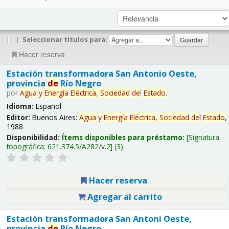
|
|
Seleccionar títulos para:
Hacer reserva
Estación transformadora San Antonio Oeste,
provincia
de
Río Negro
por
Agua
y
Energía
Eléctrica,
Sociedad
de
l
Estado
.
Idioma:
Español
Editor:
Buenos Aires:
Agua
y
Energía
Eléctrica,
Sociedad
de
l
Estado
,
1988
Disponibilidad:
Ítems disponibles para préstamo:
Signatura
topográfica:
621.374.5/A282/v.2
(3).
Hacer reserva
Agregar al carrito
Estación transformadora San Antoni Oeste,
provincia
de
Río Negro