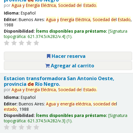
por
Agua
y
Energía
Eléctrica,
Sociedad
de
l
Estado
.
Idioma:
Español
Editor:
Buenos Aires:
Agua
y
Energía
Eléctrica,
Sociedad
de
l
Estado
,
1988
Disponibilidad:
Ítems disponibles para préstamo:
Signatura
topográfica:
621.374.5/A282/v.4
(1).
Hacer reserva
Agregar al carrito
Estacion transformadora San Antonio Oeste,
provincia
de
Río Negro.
por
Agua
y
Energía
Eléctrica,
Sociedad
de
l
Estado
.
Idioma:
Español
Editor:
Buenos Aires:
Agua
y
energía
eléctrica,
sociedad
de
l
estado
, 1988
Disponibilidad:
Ítems disponibles para préstamo:
Signatura
topográfica:
621.374.5/A282/v.3
(1).