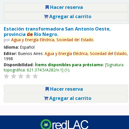
Hacer reserva
Agregar al carrito
Estación transformadora San Antonio Oeste,
provincia
de
Río Negro.
por
Agua
y
Energía
Eléctrica,
Sociedad
de
l
Estado
.
Idioma:
Español
Editor:
Buenos Aires:
Agua
y
Energía
Eléctrica,
Sociedad
de
l
Estado
,
1998
Disponibilidad:
Ítems disponibles para préstamo:
Signatura
topográfica:
621.374.5/A282/v.1
(1).
Hacer reserva
Agregar al carrito