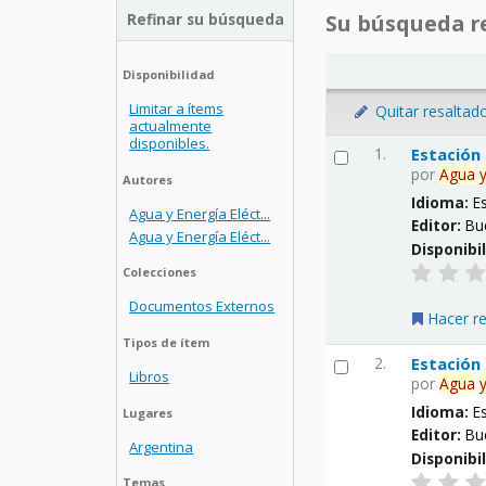
Refinar su búsqueda
Su búsqueda re
Disponibilidad
Limitar a ítems
Quitar resaltad
actualmente
disponibles.
1.
Estación
por
Agua
Autores
Idioma:
E
Agua y Energía Eléct...
Editor:
Bu
Agua y Energía Eléct...
Disponibi
Colecciones
Documentos Externos
Hacer r
Tipos de ítem
2.
Estación
Libros
por
Agua
Idioma:
E
Lugares
Editor:
Bu
Argentina
Disponibi
Temas