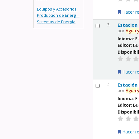
Equipos y Accesorios
Hacer r
Producción de Energí...
Sistemas de Energía
3.
Estacion
por
Agua
Idioma:
E
Editor:
Bu
Disponibi
Hacer r
4.
Estación
por
Agua
Idioma:
E
Editor:
Bu
Disponibi
Hacer r