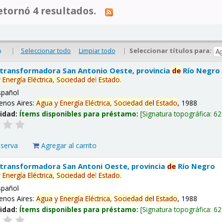
tornó 4 resultados.
|
Seleccionar todo
Limpiar todo
|
Seleccionar títulos para:
o
 transformadora San Antonio Oeste, provincia
de
Río Negro
y
Energía
Eléctrica,
Sociedad
de
l
Estado
.
spañol
enos Aires:
Agua
y
Energía
Eléctrica,
Sociedad
de
l
Estado
, 1988
lidad:
Ítems disponibles para préstamo:
Signatura topográfica:
62
eserva
Agregar al carrito
 transformadora San Antoni Oeste, provincia
de
Río Negro
y
Energía
Eléctrica,
Sociedad
de
l
Estado
.
spañol
enos Aires:
Agua
y
Energía
Eléctrica,
Sociedad
de
l
Estado
, 1988
lidad:
Ítems disponibles para préstamo:
Signatura topográfica:
62