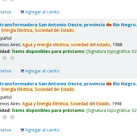
eserva
Agregar al carrito
 transformadora San Antonio Oeste, provincia
de
Río Negro
y
Energía
Eléctrica,
Sociedad
de
l
Estado
.
spañol
enos Aires:
Agua
y
energía
eléctrica,
sociedad
de
l
estado
, 1988
lidad:
Ítems disponibles para préstamo:
Signatura topográfica:
62
eserva
Agregar al carrito
 transformadora San Antonio Oeste, provincia
de
Río Negro
y
Energía
Eléctrica,
Sociedad
de
l
Estado
.
spañol
enos Aires:
Agua
y
Energía
Eléctrica,
Sociedad
de
l
Estado
, 1998
lidad:
Ítems disponibles para préstamo:
Signatura topográfica:
62
eserva
Agregar al carrito