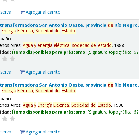
eserva
Agregar al carrito
 transformadora San Antonio Oeste, provincia
de
Río Negro
y
Energía
Eléctrica,
Sociedad
de
l
Estado
.
spañol
enos Aires:
Agua
y
energía
eléctrica,
sociedad
de
l
estado
, 1988
lidad:
Ítems disponibles para préstamo:
Signatura topográfica:
62
eserva
Agregar al carrito
 transformadora San Antonio Oeste, provincia
de
Río Negro
y
Energía
Eléctrica,
Sociedad
de
l
Estado
.
spañol
enos Aires:
Agua
y
Energía
Eléctrica,
Sociedad
de
l
Estado
, 1998
lidad:
Ítems disponibles para préstamo:
Signatura topográfica:
62
eserva
Agregar al carrito