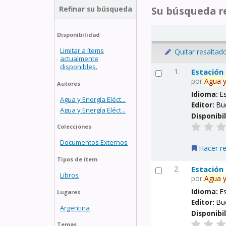
Refinar su búsqueda
Su búsqueda re
Disponibilidad
Limitar a ítems
Quitar resaltad
actualmente
disponibles.
1.
Estación
por
Agua
Autores
Idioma:
E
Agua y Energía Eléct...
Editor:
Bu
Agua y Energía Eléct...
Disponibi
Colecciones
Documentos Externos
Hacer r
Tipos de ítem
2.
Estación
Libros
por
Agua
Idioma:
E
Lugares
Editor:
Bu
Argentina
Disponibi
Temas