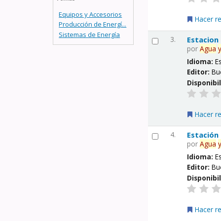
Equipos y Accesorios
Hacer r
Producción de Energí...
Sistemas de Energía
3.
Estacion
por
Agua
Idioma:
E
Editor:
Bu
Disponibi
Hacer r
4.
Estación
por
Agua
Idioma:
E
Editor:
Bu
Disponibi
Hacer r