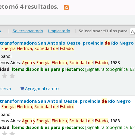
tornó 4 resultados.
|
Seleccionar todo
Limpiar todo
|
Seleccionar títulos para:
o
 transformadora San Antonio Oeste, provincia
de
Río Negro
y
Energía
Eléctrica,
Sociedad
de
l
Estado
.
spañol
enos Aires:
Agua
y
Energía
Eléctrica,
Sociedad
de
l
Estado
, 1988
lidad:
Ítems disponibles para préstamo:
Signatura topográfica:
62
eserva
Agregar al carrito
 transformadora San Antoni Oeste, provincia
de
Río Negro
y
Energía
Eléctrica,
Sociedad
de
l
Estado
.
spañol
enos Aires:
Agua
y
Energía
Eléctrica,
Sociedad
de
l
Estado
, 1988
lidad:
Ítems disponibles para préstamo:
Signatura topográfica:
62