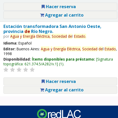
Hacer reserva
Agregar al carrito
Estación transformadora San Antonio Oeste,
provincia
de
Río Negro.
por
Agua
y
Energía
Eléctrica,
Sociedad
de
l
Estado
.
Idioma:
Español
Editor:
Buenos Aires:
Agua
y
Energía
Eléctrica,
Sociedad
de
l
Estado
,
1998
Disponibilidad:
Ítems disponibles para préstamo:
Signatura
topográfica:
621.374.5/A282/v.1
(1).
Hacer reserva
Agregar al carrito