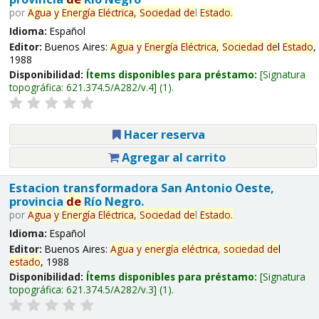
por
Agua
y
Energía
Eléctrica,
Sociedad
de
l
Estado
.
Idioma:
Español
Editor:
Buenos Aires:
Agua
y
Energía
Eléctrica,
Sociedad
de
l
Estado
,
1988
Disponibilidad:
Ítems disponibles para préstamo:
Signatura
topográfica:
621.374.5/A282/v.4
(1).
Hacer reserva
Agregar al carrito
Estacion transformadora San Antonio Oeste,
provincia
de
Río Negro.
por
Agua
y
Energía
Eléctrica,
Sociedad
de
l
Estado
.
Idioma:
Español
Editor:
Buenos Aires:
Agua
y
energía
eléctrica,
sociedad
de
l
estado
, 1988
Disponibilidad:
Ítems disponibles para préstamo:
Signatura
topográfica:
621.374.5/A282/v.3
(1).