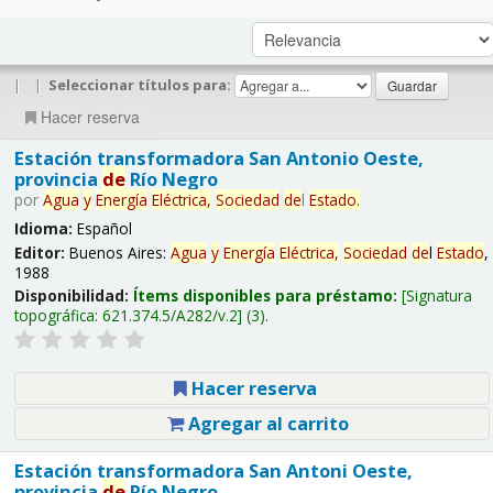
|
|
Seleccionar títulos para:
Hacer reserva
Estación transformadora San Antonio Oeste,
provincia
de
Río Negro
por
Agua
y
Energía
Eléctrica,
Sociedad
de
l
Estado
.
Idioma:
Español
Editor:
Buenos Aires:
Agua
y
Energía
Eléctrica,
Sociedad
de
l
Estado
,
1988
Disponibilidad:
Ítems disponibles para préstamo:
Signatura
topográfica:
621.374.5/A282/v.2
(3).
Hacer reserva
Agregar al carrito
Estación transformadora San Antoni Oeste,
provincia
de
Río Negro