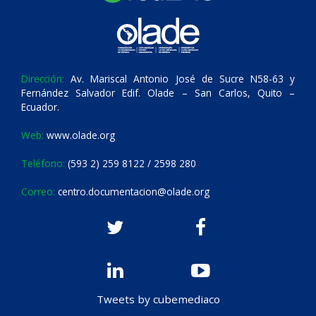
Dirección:
Av. Mariscal Antonio José de Sucre N58-63 y
Fernández Salvador Edif. Olade – San Carlos, Quito –
Ecuador.
Web:
www.olade.org
Teléfono:
(593 2) 259 8122 / 2598 280
Correo:
centro.documentacion@olade.org
Tweets by cubemediaco