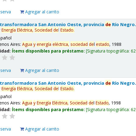
eserva
Agregar al carrito
 transformadora San Antonio Oeste, provincia
de
Río Negro
y
Energía
Eléctrica,
Sociedad
de
l
Estado
.
spañol
enos Aires:
Agua
y
energía
eléctrica,
sociedad
de
l
estado
, 1988
lidad:
Ítems disponibles para préstamo:
Signatura topográfica:
62
eserva
Agregar al carrito
 transformadora San Antonio Oeste, provincia
de
Río Negro
y
Energía
Eléctrica,
Sociedad
de
l
Estado
.
spañol
enos Aires:
Agua
y
Energía
Eléctrica,
Sociedad
de
l
Estado
, 1998
lidad:
Ítems disponibles para préstamo:
Signatura topográfica:
62
eserva
Agregar al carrito