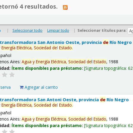
tornó 4 resultados.
|
Seleccionar todo
Limpiar todo
|
Seleccionar títulos para:
o
 transformadora San Antonio Oeste, provincia
de
Río Negro
y
Energía
Eléctrica,
Sociedad
de
l
Estado
.
spañol
enos Aires:
Agua
y
Energía
Eléctrica,
Sociedad
de
l
Estado
, 1988
lidad:
Ítems disponibles para préstamo:
Signatura topográfica:
62
eserva
Agregar al carrito
 transformadora San Antoni Oeste, provincia
de
Río Negro
y
Energía
Eléctrica,
Sociedad
de
l
Estado
.
spañol
enos Aires:
Agua
y
Energía
Eléctrica,
Sociedad
de
l
Estado
, 1988
lidad:
Ítems disponibles para préstamo:
Signatura topográfica:
62