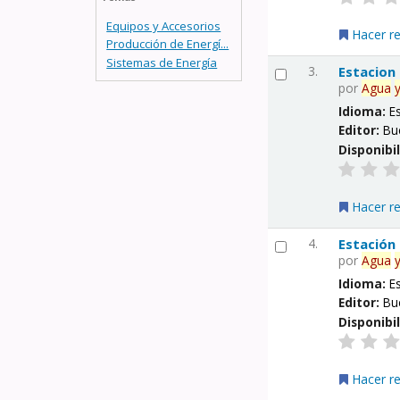
Equipos y Accesorios
Hacer r
Producción de Energí...
Sistemas de Energía
3.
Estacion
por
Agua
Idioma:
E
Editor:
Bu
Disponibi
Hacer r
4.
Estación
por
Agua
Idioma:
E
Editor:
Bu
Disponibi
Hacer r