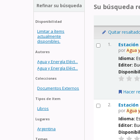
Refinar su búsqueda
Su búsqueda re
Disponibilidad
Limitar a ítems
Quitar resaltad
actualmente
disponibles.
1.
Estación
por
Agua
Autores
Idioma:
E
Agua y Energía Eléct...
Editor:
Bu
Agua y Energía Eléct...
Disponibi
Colecciones
Documentos Externos
Hacer r
Tipos de ítem
2.
Estación
Libros
por
Agua
Idioma:
E
Lugares
Editor:
Bu
Argentina
Disponibi
Temas