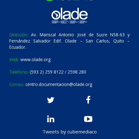
Dirección:
Av. Mariscal Antonio José de Sucre N58-63 y
Fernández Salvador Edif. Olade – San Carlos, Quito –
Ecuador.
Web:
www.olade.org
Teléfono:
(593 2) 259 8122 / 2598 280
Correo:
centro.documentacion@olade.org
Tweets by cubemediaco