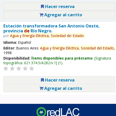
Hacer reserva
Agregar al carrito
Estación transformadora San Antonio Oeste,
provincia
de
Río Negro.
por
Agua
y
Energía
Eléctrica,
Sociedad
de
l
Estado
.
Idioma:
Español
Editor:
Buenos Aires:
Agua
y
Energía
Eléctrica,
Sociedad
de
l
Estado
,
1998
Disponibilidad:
Ítems disponibles para préstamo:
Signatura
topográfica:
621.374.5/A282/v.1
(1).
Hacer reserva
Agregar al carrito