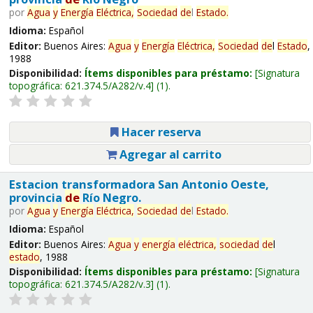
por
Agua
y
Energía
Eléctrica,
Sociedad
de
l
Estado
.
Idioma:
Español
Editor:
Buenos Aires:
Agua
y
Energía
Eléctrica,
Sociedad
de
l
Estado
,
1988
Disponibilidad:
Ítems disponibles para préstamo:
Signatura
topográfica:
621.374.5/A282/v.4
(1).
Hacer reserva
Agregar al carrito
Estacion transformadora San Antonio Oeste,
provincia
de
Río Negro.
por
Agua
y
Energía
Eléctrica,
Sociedad
de
l
Estado
.
Idioma:
Español
Editor:
Buenos Aires:
Agua
y
energía
eléctrica,
sociedad
de
l
estado
, 1988
Disponibilidad:
Ítems disponibles para préstamo:
Signatura
topográfica:
621.374.5/A282/v.3
(1).