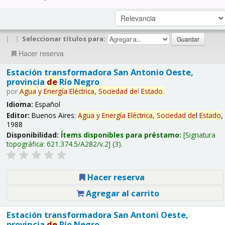
|
|
Seleccionar títulos para:
Hacer reserva
Estación transformadora San Antonio Oeste,
provincia
de
Río Negro
por
Agua
y
Energía
Eléctrica,
Sociedad
de
l
Estado
.
Idioma:
Español
Editor:
Buenos Aires:
Agua
y
Energía
Eléctrica,
Sociedad
de
l
Estado
,
1988
Disponibilidad:
Ítems disponibles para préstamo:
Signatura
topográfica:
621.374.5/A282/v.2
(3).
Hacer reserva
Agregar al carrito
Estación transformadora San Antoni Oeste,
provincia
de
Río Negro