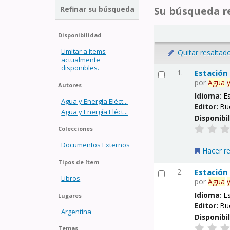
Refinar su búsqueda
Su búsqueda re
Disponibilidad
Limitar a ítems
Quitar resaltad
actualmente
disponibles.
1.
Estación
por
Agua
Autores
Idioma:
E
Agua y Energía Eléct...
Editor:
Bu
Agua y Energía Eléct...
Disponibi
Colecciones
Documentos Externos
Hacer r
Tipos de ítem
2.
Estación
Libros
por
Agua
Idioma:
E
Lugares
Editor:
Bu
Argentina
Disponibi
Temas