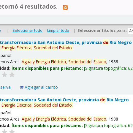
tornó 4 resultados.
|
Seleccionar todo
Limpiar todo
|
Seleccionar títulos para:
o
 transformadora San Antonio Oeste, provincia
de
Río Negro
y
Energía
Eléctrica,
Sociedad
de
l
Estado
.
spañol
enos Aires:
Agua
y
Energía
Eléctrica,
Sociedad
de
l
Estado
, 1988
lidad:
Ítems disponibles para préstamo:
Signatura topográfica:
62
eserva
Agregar al carrito
 transformadora San Antoni Oeste, provincia
de
Río Negro
y
Energía
Eléctrica,
Sociedad
de
l
Estado
.
spañol
enos Aires:
Agua
y
Energía
Eléctrica,
Sociedad
de
l
Estado
, 1988
lidad:
Ítems disponibles para préstamo:
Signatura topográfica:
62