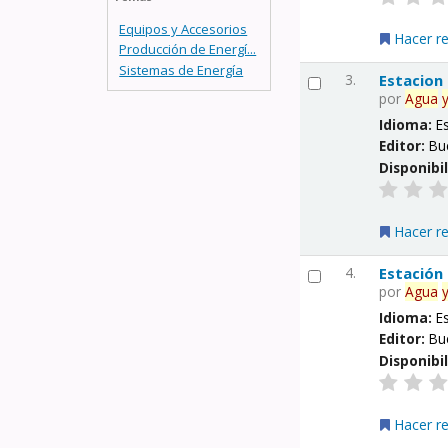
Equipos y Accesorios
Hacer r
Producción de Energí...
Sistemas de Energía
3.
Estacion
por
Agua
Idioma:
E
Editor:
Bu
Disponibi
Hacer r
4.
Estación
por
Agua
Idioma:
E
Editor:
Bu
Disponibi
Hacer r