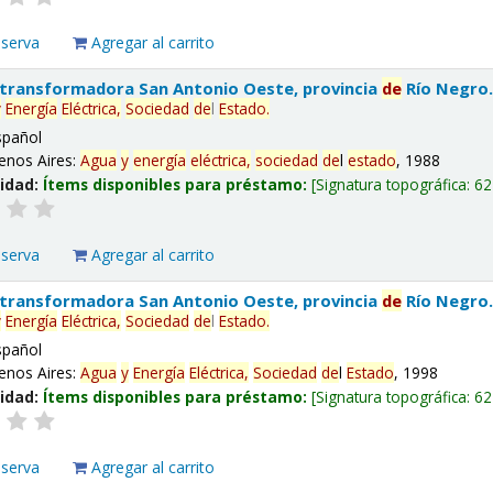
eserva
Agregar al carrito
 transformadora San Antonio Oeste, provincia
de
Río Negro
y
Energía
Eléctrica,
Sociedad
de
l
Estado
.
spañol
enos Aires:
Agua
y
energía
eléctrica,
sociedad
de
l
estado
, 1988
lidad:
Ítems disponibles para préstamo:
Signatura topográfica:
62
eserva
Agregar al carrito
 transformadora San Antonio Oeste, provincia
de
Río Negro
y
Energía
Eléctrica,
Sociedad
de
l
Estado
.
spañol
enos Aires:
Agua
y
Energía
Eléctrica,
Sociedad
de
l
Estado
, 1998
lidad:
Ítems disponibles para préstamo:
Signatura topográfica:
62
eserva
Agregar al carrito