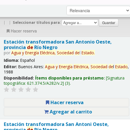
|
|
Seleccionar títulos para:
Hacer reserva
Estación transformadora San Antonio Oeste,
provincia
de
Río Negro
por
Agua
y
Energía
Eléctrica,
Sociedad
de
l
Estado
.
Idioma:
Español
Editor:
Buenos Aires:
Agua
y
Energía
Eléctrica,
Sociedad
de
l
Estado
,
1988
Disponibilidad:
Ítems disponibles para préstamo:
Signatura
topográfica:
621.374.5/A282/v.2
(3).
Hacer reserva
Agregar al carrito
Estación transformadora San Antoni Oeste,
provincia
de
Río Negro