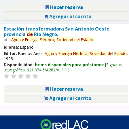
Hacer reserva
Agregar al carrito
Estación transformadora San Antonio Oeste,
provincia
de
Río Negro.
por
Agua
y
Energía
Eléctrica,
Sociedad
de
l
Estado
.
Idioma:
Español
Editor:
Buenos Aires:
Agua
y
Energía
Eléctrica,
Sociedad
de
l
Estado
,
1998
Disponibilidad:
Ítems disponibles para préstamo:
Signatura
topográfica:
621.374.5/A282/v.1
(1).
Hacer reserva
Agregar al carrito