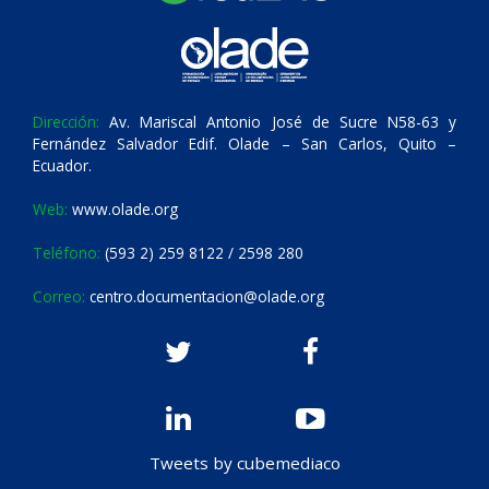
Dirección:
Av. Mariscal Antonio José de Sucre N58-63 y
Fernández Salvador Edif. Olade – San Carlos, Quito –
Ecuador.
Web:
www.olade.org
Teléfono:
(593 2) 259 8122 / 2598 280
Correo:
centro.documentacion@olade.org
Tweets by cubemediaco