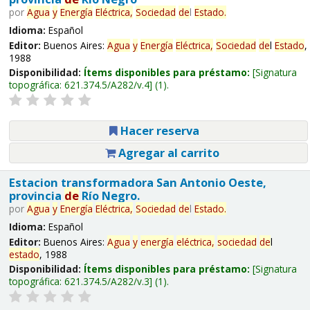
por
Agua
y
Energía
Eléctrica,
Sociedad
de
l
Estado
.
Idioma:
Español
Editor:
Buenos Aires:
Agua
y
Energía
Eléctrica,
Sociedad
de
l
Estado
,
1988
Disponibilidad:
Ítems disponibles para préstamo:
Signatura
topográfica:
621.374.5/A282/v.4
(1).
Hacer reserva
Agregar al carrito
Estacion transformadora San Antonio Oeste,
provincia
de
Río Negro.
por
Agua
y
Energía
Eléctrica,
Sociedad
de
l
Estado
.
Idioma:
Español
Editor:
Buenos Aires:
Agua
y
energía
eléctrica,
sociedad
de
l
estado
, 1988
Disponibilidad:
Ítems disponibles para préstamo:
Signatura
topográfica:
621.374.5/A282/v.3
(1).