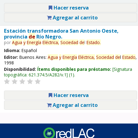
Hacer reserva
Agregar al carrito
Estación transformadora San Antonio Oeste,
provincia
de
Río Negro.
por
Agua
y
Energía
Eléctrica,
Sociedad
de
l
Estado
.
Idioma:
Español
Editor:
Buenos Aires:
Agua
y
Energía
Eléctrica,
Sociedad
de
l
Estado
,
1998
Disponibilidad:
Ítems disponibles para préstamo:
Signatura
topográfica:
621.374.5/A282/v.1
(1).
Hacer reserva
Agregar al carrito