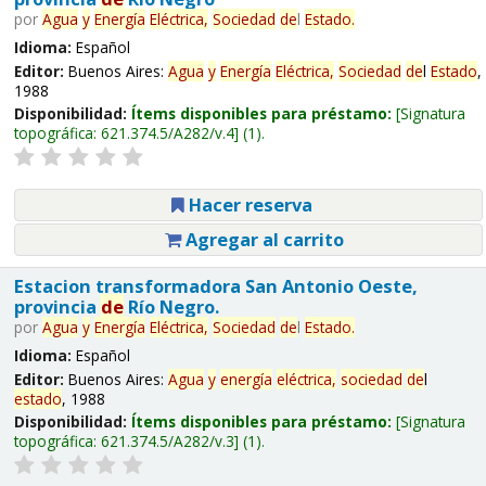
por
Agua
y
Energía
Eléctrica,
Sociedad
de
l
Estado
.
Idioma:
Español
Editor:
Buenos Aires:
Agua
y
Energía
Eléctrica,
Sociedad
de
l
Estado
,
1988
Disponibilidad:
Ítems disponibles para préstamo:
Signatura
topográfica:
621.374.5/A282/v.4
(1).
Hacer reserva
Agregar al carrito
Estacion transformadora San Antonio Oeste,
provincia
de
Río Negro.
por
Agua
y
Energía
Eléctrica,
Sociedad
de
l
Estado
.
Idioma:
Español
Editor:
Buenos Aires:
Agua
y
energía
eléctrica,
sociedad
de
l
estado
, 1988
Disponibilidad:
Ítems disponibles para préstamo:
Signatura
topográfica:
621.374.5/A282/v.3
(1).