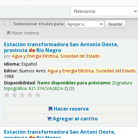
|
|
Seleccionar títulos para:
Hacer reserva
Estación transformadora San Antonio Oeste,
provincia
de
Río Negro
por
Agua
y
Energía
Eléctrica,
Sociedad
de
l
Estado
.
Idioma:
Español
Editor:
Buenos Aires:
Agua
y
Energía
Eléctrica,
Sociedad
de
l
Estado
,
1988
Disponibilidad:
Ítems disponibles para préstamo:
Signatura
topográfica:
621.374.5/A282/v.2
(3).
Hacer reserva
Agregar al carrito
Estación transformadora San Antoni Oeste,
provincia
de
Río Negro