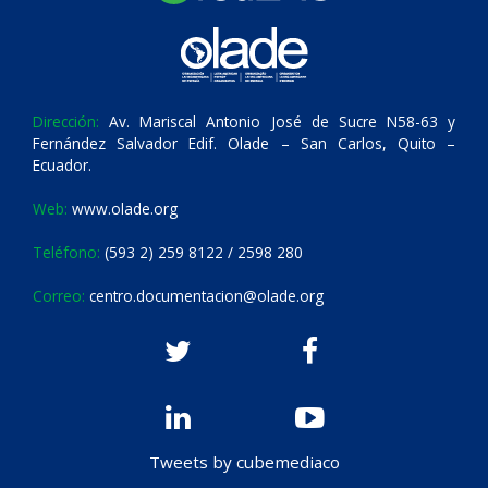
Dirección:
Av. Mariscal Antonio José de Sucre N58-63 y
Fernández Salvador Edif. Olade – San Carlos, Quito –
Ecuador.
Web:
www.olade.org
Teléfono:
(593 2) 259 8122 / 2598 280
Correo:
centro.documentacion@olade.org
Tweets by cubemediaco