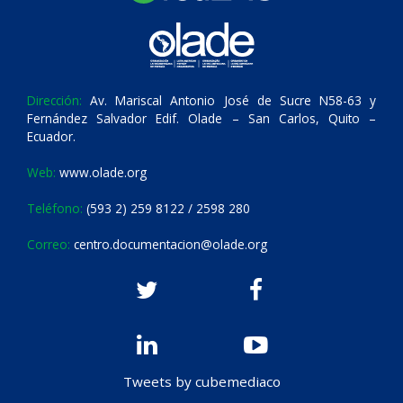
Dirección:
Av. Mariscal Antonio José de Sucre N58-63 y
Fernández Salvador Edif. Olade – San Carlos, Quito –
Ecuador.
Web:
www.olade.org
Teléfono:
(593 2) 259 8122 / 2598 280
Correo:
centro.documentacion@olade.org
Tweets by cubemediaco