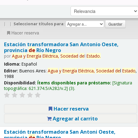
|
|
Seleccionar títulos para:
Hacer reserva
Estación transformadora San Antonio Oeste,
provincia
de
Río Negro
por
Agua
y
Energía
Eléctrica,
Sociedad
de
l
Estado
.
Idioma:
Español
Editor:
Buenos Aires:
Agua
y
Energía
Eléctrica,
Sociedad
de
l
Estado
,
1988
Disponibilidad:
Ítems disponibles para préstamo:
Signatura
topográfica:
621.374.5/A282/v.2
(3).
Hacer reserva
Agregar al carrito
Estación transformadora San Antoni Oeste,
provincia
de
Río Negro