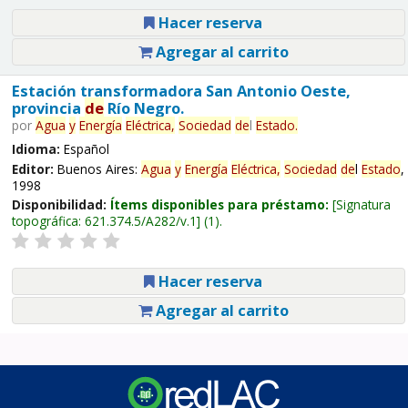
Hacer reserva
Agregar al carrito
Estación transformadora San Antonio Oeste,
provincia
de
Río Negro.
por
Agua
y
Energía
Eléctrica,
Sociedad
de
l
Estado
.
Idioma:
Español
Editor:
Buenos Aires:
Agua
y
Energía
Eléctrica,
Sociedad
de
l
Estado
,
1998
Disponibilidad:
Ítems disponibles para préstamo:
Signatura
topográfica:
621.374.5/A282/v.1
(1).
Hacer reserva
Agregar al carrito