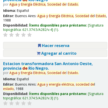
por
Agua
y
Energía
Eléctrica,
Sociedad
de
l
Estado
.
Idioma:
Español
Editor:
Buenos Aires:
Agua
y
Energía
Eléctrica,
Sociedad
de
l
Estado
,
1988
Disponibilidad:
Ítems disponibles para préstamo:
Signatura
topográfica:
621.374.5/A282/v.4
(1).
Hacer reserva
Agregar al carrito
Estacion transformadora San Antonio Oeste,
provincia
de
Río Negro.
por
Agua
y
Energía
Eléctrica,
Sociedad
de
l
Estado
.
Idioma:
Español
Editor:
Buenos Aires:
Agua
y
energía
eléctrica,
sociedad
de
l
estado
, 1988
Disponibilidad:
Ítems disponibles para préstamo:
Signatura
topográfica:
621.374.5/A282/v.3
(1).