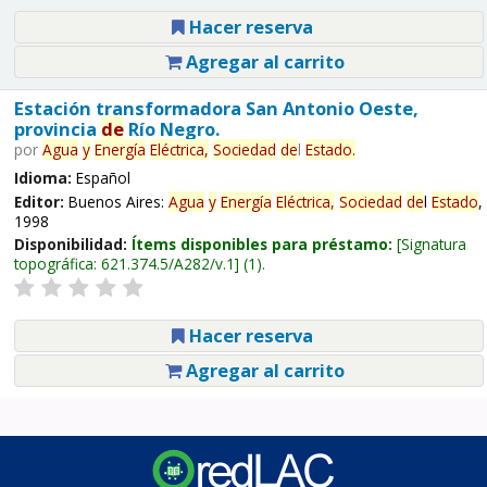
Hacer reserva
Agregar al carrito
Estación transformadora San Antonio Oeste,
provincia
de
Río Negro.
por
Agua
y
Energía
Eléctrica,
Sociedad
de
l
Estado
.
Idioma:
Español
Editor:
Buenos Aires:
Agua
y
Energía
Eléctrica,
Sociedad
de
l
Estado
,
1998
Disponibilidad:
Ítems disponibles para préstamo:
Signatura
topográfica:
621.374.5/A282/v.1
(1).
Hacer reserva
Agregar al carrito