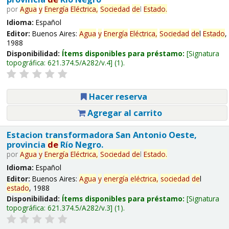
por
Agua
y
Energía
Eléctrica,
Sociedad
de
l
Estado
.
Idioma:
Español
Editor:
Buenos Aires:
Agua
y
Energía
Eléctrica,
Sociedad
de
l
Estado
,
1988
Disponibilidad:
Ítems disponibles para préstamo:
Signatura
topográfica:
621.374.5/A282/v.4
(1).
Hacer reserva
Agregar al carrito
Estacion transformadora San Antonio Oeste,
provincia
de
Río Negro.
por
Agua
y
Energía
Eléctrica,
Sociedad
de
l
Estado
.
Idioma:
Español
Editor:
Buenos Aires:
Agua
y
energía
eléctrica,
sociedad
de
l
estado
, 1988
Disponibilidad:
Ítems disponibles para préstamo:
Signatura
topográfica:
621.374.5/A282/v.3
(1).