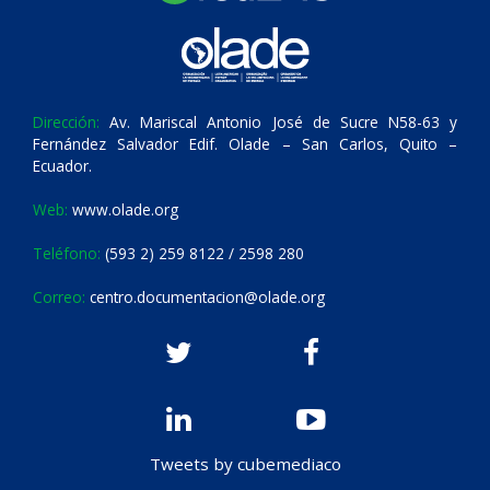
Dirección:
Av. Mariscal Antonio José de Sucre N58-63 y
Fernández Salvador Edif. Olade – San Carlos, Quito –
Ecuador.
Web:
www.olade.org
Teléfono:
(593 2) 259 8122 / 2598 280
Correo:
centro.documentacion@olade.org
Tweets by cubemediaco