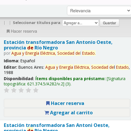
|
|
Seleccionar títulos para:
Hacer reserva
Estación transformadora San Antonio Oeste,
provincia
de
Río Negro
por
Agua
y
Energía
Eléctrica,
Sociedad
de
l
Estado
.
Idioma:
Español
Editor:
Buenos Aires:
Agua
y
Energía
Eléctrica,
Sociedad
de
l
Estado
,
1988
Disponibilidad:
Ítems disponibles para préstamo:
Signatura
topográfica:
621.374.5/A282/v.2
(3).
Hacer reserva
Agregar al carrito
Estación transformadora San Antoni Oeste,
provincia
de
Río Negro