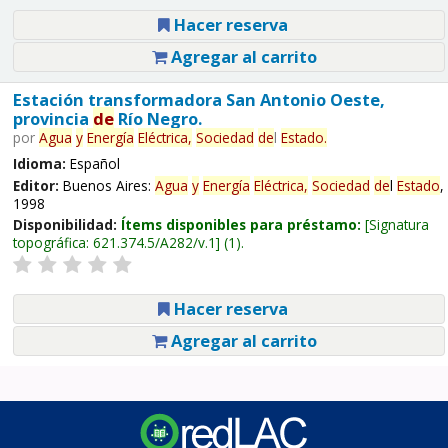
Hacer reserva
Agregar al carrito
Estación transformadora San Antonio Oeste,
provincia
de
Río Negro.
por
Agua
y
Energía
Eléctrica,
Sociedad
de
l
Estado
.
Idioma:
Español
Editor:
Buenos Aires:
Agua
y
Energía
Eléctrica,
Sociedad
de
l
Estado
,
1998
Disponibilidad:
Ítems disponibles para préstamo:
Signatura
topográfica:
621.374.5/A282/v.1
(1).
Hacer reserva
Agregar al carrito