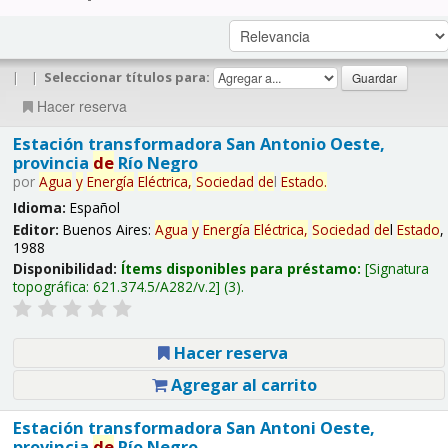
|
|
Seleccionar títulos para:
Hacer reserva
Estación transformadora San Antonio Oeste,
provincia
de
Río Negro
por
Agua
y
Energía
Eléctrica,
Sociedad
de
l
Estado
.
Idioma:
Español
Editor:
Buenos Aires:
Agua
y
Energía
Eléctrica,
Sociedad
de
l
Estado
,
1988
Disponibilidad:
Ítems disponibles para préstamo:
Signatura
topográfica:
621.374.5/A282/v.2
(3).
Hacer reserva
Agregar al carrito
Estación transformadora San Antoni Oeste,
provincia
de
Río Negro