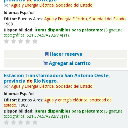
por
Agua
y
Energía
Eléctrica,
Sociedad
de
l
Estado
.
Idioma:
Español
Editor:
Buenos Aires:
Agua
y
Energía
Eléctrica,
Sociedad
de
l
Estado
,
1988
Disponibilidad:
Ítems disponibles para préstamo:
Signatura
topográfica:
621.374.5/A282/v.4
(1).
Hacer reserva
Agregar al carrito
Estacion transformadora San Antonio Oeste,
provincia
de
Río Negro.
por
Agua
y
Energía
Eléctrica,
Sociedad
de
l
Estado
.
Idioma:
Español
Editor:
Buenos Aires:
Agua
y
energía
eléctrica,
sociedad
de
l
estado
, 1988
Disponibilidad:
Ítems disponibles para préstamo:
Signatura
topográfica:
621.374.5/A282/v.3
(1).