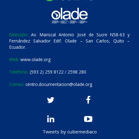
Dirección:
Av. Mariscal Antonio José de Sucre N58-63 y
Fernández Salvador Edif. Olade – San Carlos, Quito –
Ecuador.
Web:
www.olade.org
Teléfono:
(593 2) 259 8122 / 2598 280
Correo:
centro.documentacion@olade.org
Tweets by cubemediaco