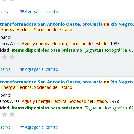
eserva
Agregar al carrito
 transformadora San Antonio Oeste, provincia
de
Río Negro
y
Energía
Eléctrica,
Sociedad
de
l
Estado
.
spañol
enos Aires:
Agua
y
energía
eléctrica,
sociedad
de
l
estado
, 1988
lidad:
Ítems disponibles para préstamo:
Signatura topográfica:
62
eserva
Agregar al carrito
 transformadora San Antonio Oeste, provincia
de
Río Negro
y
Energía
Eléctrica,
Sociedad
de
l
Estado
.
spañol
enos Aires:
Agua
y
Energía
Eléctrica,
Sociedad
de
l
Estado
, 1998
lidad:
Ítems disponibles para préstamo:
Signatura topográfica:
62
eserva
Agregar al carrito