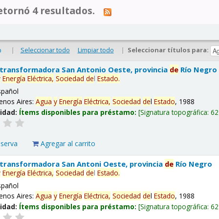
tornó 4 resultados.
|
Seleccionar todo
Limpiar todo
|
Seleccionar títulos para:
o
 transformadora San Antonio Oeste, provincia
de
Río Negro
y
Energía
Eléctrica,
Sociedad
de
l
Estado
.
spañol
enos Aires:
Agua
y
Energía
Eléctrica,
Sociedad
de
l
Estado
, 1988
lidad:
Ítems disponibles para préstamo:
Signatura topográfica:
62
eserva
Agregar al carrito
 transformadora San Antoni Oeste, provincia
de
Río Negro
y
Energía
Eléctrica,
Sociedad
de
l
Estado
.
spañol
enos Aires:
Agua
y
Energía
Eléctrica,
Sociedad
de
l
Estado
, 1988
lidad:
Ítems disponibles para préstamo:
Signatura topográfica:
62