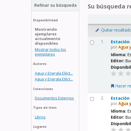
Refinar su búsqueda
Su búsqueda re
Disponibilidad
Mostrando
Quitar resaltad
ejemplares
actualmente
1.
Estación
disponibles
por
Agua
Mostrar todos los
ejemplares
Idioma:
E
Editor:
Bu
Autores
Disponibi
Agua y Energía Eléct...
Agua y Energía Eléct...
Hacer r
Colecciones
2.
Estación
Documentos Externos
por
Agua
Tipos de ítem
Idioma:
E
Libros
Editor:
Bu
Disponibi
Lugares