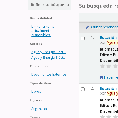
Refinar su búsqueda
Su búsqueda re
Disponibilidad
Limitar a ítems
Quitar resaltad
actualmente
disponibles.
1.
Estación
por
Agua
Autores
Idioma:
E
Agua y Energía Eléct...
Editor:
Bu
Agua y Energía Eléct...
Disponibi
Colecciones
Documentos Externos
Hacer r
Tipos de ítem
2.
Estación
Libros
por
Agua
Idioma:
E
Lugares
Editor:
Bu
Argentina
Disponibi
Temas