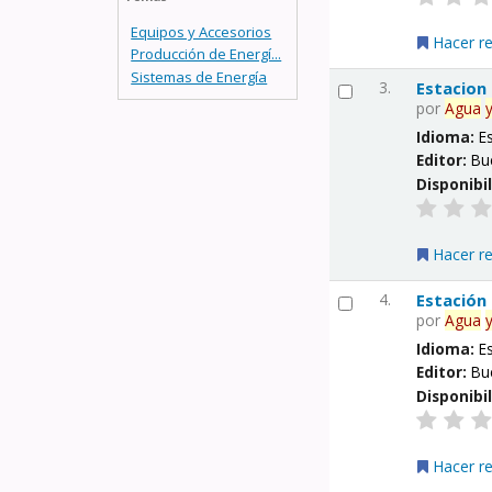
Equipos y Accesorios
Hacer r
Producción de Energí...
Sistemas de Energía
3.
Estacion
por
Agua
Idioma:
E
Editor:
Bu
Disponibi
Hacer r
4.
Estación
por
Agua
Idioma:
E
Editor:
Bu
Disponibi
Hacer r