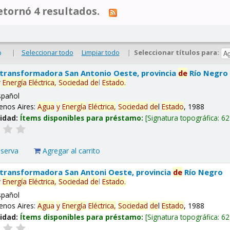
tornó 4 resultados.
|
Seleccionar todo
Limpiar todo
|
Seleccionar títulos para:
o
 transformadora San Antonio Oeste, provincia
de
Río Negro
y
Energía
Eléctrica,
Sociedad
de
l
Estado
.
spañol
enos Aires:
Agua
y
Energía
Eléctrica,
Sociedad
de
l
Estado
, 1988
lidad:
Ítems disponibles para préstamo:
Signatura topográfica:
62
eserva
Agregar al carrito
 transformadora San Antoni Oeste, provincia
de
Río Negro
y
Energía
Eléctrica,
Sociedad
de
l
Estado
.
spañol
enos Aires:
Agua
y
Energía
Eléctrica,
Sociedad
de
l
Estado
, 1988
lidad:
Ítems disponibles para préstamo:
Signatura topográfica:
62