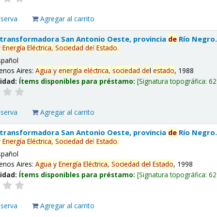
eserva
Agregar al carrito
 transformadora San Antonio Oeste, provincia
de
Río Negro
y
Energía
Eléctrica,
Sociedad
de
l
Estado
.
spañol
enos Aires:
Agua
y
energía
eléctrica,
sociedad
de
l
estado
, 1988
lidad:
Ítems disponibles para préstamo:
Signatura topográfica:
62
eserva
Agregar al carrito
 transformadora San Antonio Oeste, provincia
de
Río Negro
y
Energía
Eléctrica,
Sociedad
de
l
Estado
.
spañol
enos Aires:
Agua
y
Energía
Eléctrica,
Sociedad
de
l
Estado
, 1998
lidad:
Ítems disponibles para préstamo:
Signatura topográfica:
62
eserva
Agregar al carrito