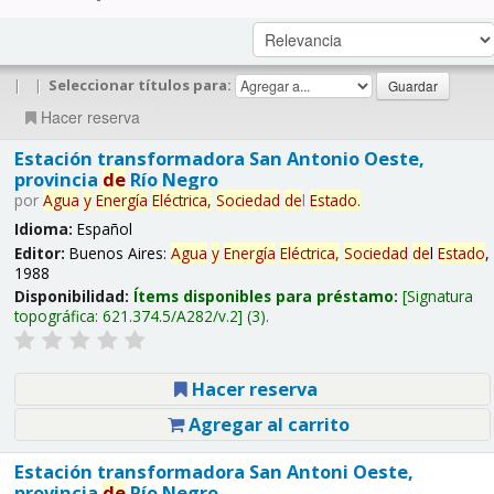
|
|
Seleccionar títulos para:
Hacer reserva
Estación transformadora San Antonio Oeste,
provincia
de
Río Negro
por
Agua
y
Energía
Eléctrica,
Sociedad
de
l
Estado
.
Idioma:
Español
Editor:
Buenos Aires:
Agua
y
Energía
Eléctrica,
Sociedad
de
l
Estado
,
1988
Disponibilidad:
Ítems disponibles para préstamo:
Signatura
topográfica:
621.374.5/A282/v.2
(3).
Hacer reserva
Agregar al carrito
Estación transformadora San Antoni Oeste,
provincia
de
Río Negro