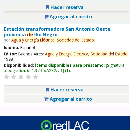
Hacer reserva
Agregar al carrito
Estación transformadora San Antonio Oeste,
provincia
de
Río Negro.
por
Agua
y
Energía
Eléctrica,
Sociedad
de
l
Estado
.
Idioma:
Español
Editor:
Buenos Aires:
Agua
y
Energía
Eléctrica,
Sociedad
de
l
Estado
,
1998
Disponibilidad:
Ítems disponibles para préstamo:
Signatura
topográfica:
621.374.5/A282/v.1
(1).
Hacer reserva
Agregar al carrito