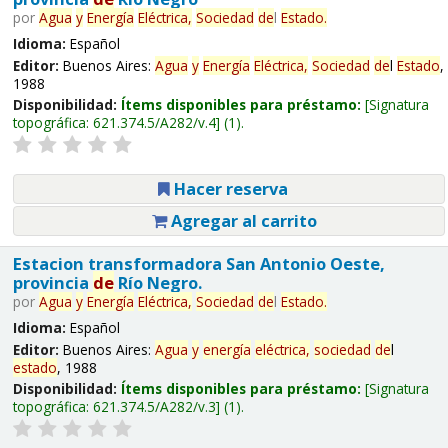
por
Agua
y
Energía
Eléctrica,
Sociedad
de
l
Estado
.
Idioma:
Español
Editor:
Buenos Aires:
Agua
y
Energía
Eléctrica,
Sociedad
de
l
Estado
,
1988
Disponibilidad:
Ítems disponibles para préstamo:
Signatura
topográfica:
621.374.5/A282/v.4
(1).
Hacer reserva
Agregar al carrito
Estacion transformadora San Antonio Oeste,
provincia
de
Río Negro.
por
Agua
y
Energía
Eléctrica,
Sociedad
de
l
Estado
.
Idioma:
Español
Editor:
Buenos Aires:
Agua
y
energía
eléctrica,
sociedad
de
l
estado
, 1988
Disponibilidad:
Ítems disponibles para préstamo:
Signatura
topográfica:
621.374.5/A282/v.3
(1).