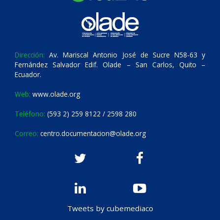
Dirección:
Av. Mariscal Antonio José de Sucre N58-63 y
Fernández Salvador Edif. Olade – San Carlos, Quito –
Ecuador.
Web:
www.olade.org
Teléfono:
(593 2) 259 8122 / 2598 280
Correo:
centro.documentacion@olade.org
Tweets by cubemediaco