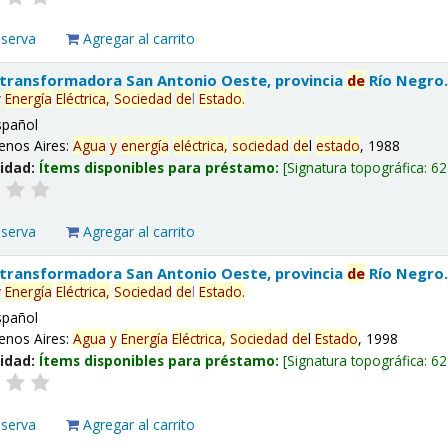
eserva
Agregar al carrito
 transformadora San Antonio Oeste, provincia
de
Río Negro
y
Energía
Eléctrica,
Sociedad
de
l
Estado
.
spañol
enos Aires:
Agua
y
energía
eléctrica,
sociedad
de
l
estado
, 1988
lidad:
Ítems disponibles para préstamo:
Signatura topográfica:
62
eserva
Agregar al carrito
 transformadora San Antonio Oeste, provincia
de
Río Negro
y
Energía
Eléctrica,
Sociedad
de
l
Estado
.
spañol
enos Aires:
Agua
y
Energía
Eléctrica,
Sociedad
de
l
Estado
, 1998
lidad:
Ítems disponibles para préstamo:
Signatura topográfica:
62
eserva
Agregar al carrito