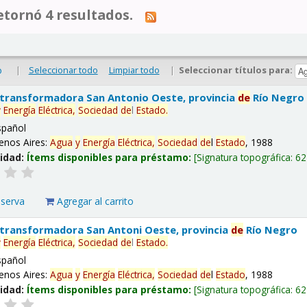
tornó 4 resultados.
|
Seleccionar todo
Limpiar todo
|
Seleccionar títulos para:
o
 transformadora San Antonio Oeste, provincia
de
Río Negro
y
Energía
Eléctrica,
Sociedad
de
l
Estado
.
spañol
enos Aires:
Agua
y
Energía
Eléctrica,
Sociedad
de
l
Estado
, 1988
lidad:
Ítems disponibles para préstamo:
Signatura topográfica:
62
eserva
Agregar al carrito
 transformadora San Antoni Oeste, provincia
de
Río Negro
y
Energía
Eléctrica,
Sociedad
de
l
Estado
.
spañol
enos Aires:
Agua
y
Energía
Eléctrica,
Sociedad
de
l
Estado
, 1988
lidad:
Ítems disponibles para préstamo:
Signatura topográfica:
62