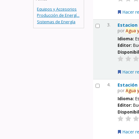
Equipos y Accesorios
Hacer r
Producción de Energí...
Sistemas de Energía
3.
Estacion
por
Agua
Idioma:
E
Editor:
Bu
Disponibi
Hacer r
4.
Estación
por
Agua
Idioma:
E
Editor:
Bu
Disponibi
Hacer r