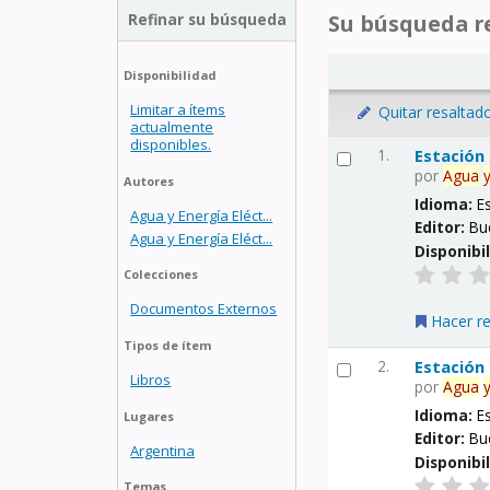
Refinar su búsqueda
Su búsqueda re
Disponibilidad
Limitar a ítems
Quitar resaltad
actualmente
disponibles.
1.
Estación
por
Agua
Autores
Idioma:
E
Agua y Energía Eléct...
Editor:
Bu
Agua y Energía Eléct...
Disponibi
Colecciones
Documentos Externos
Hacer r
Tipos de ítem
2.
Estación
Libros
por
Agua
Idioma:
E
Lugares
Editor:
Bu
Argentina
Disponibi
Temas