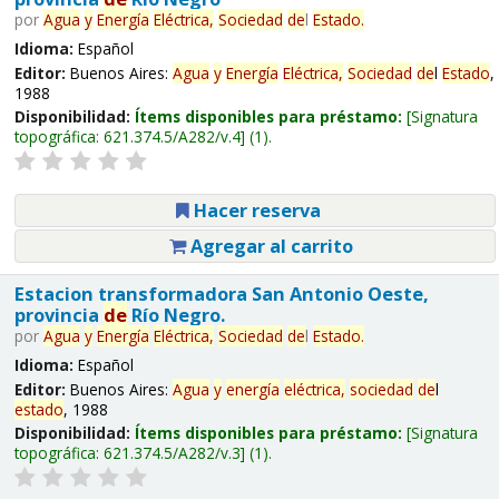
por
Agua
y
Energía
Eléctrica,
Sociedad
de
l
Estado
.
Idioma:
Español
Editor:
Buenos Aires:
Agua
y
Energía
Eléctrica,
Sociedad
de
l
Estado
,
1988
Disponibilidad:
Ítems disponibles para préstamo:
Signatura
topográfica:
621.374.5/A282/v.4
(1).
Hacer reserva
Agregar al carrito
Estacion transformadora San Antonio Oeste,
provincia
de
Río Negro.
por
Agua
y
Energía
Eléctrica,
Sociedad
de
l
Estado
.
Idioma:
Español
Editor:
Buenos Aires:
Agua
y
energía
eléctrica,
sociedad
de
l
estado
, 1988
Disponibilidad:
Ítems disponibles para préstamo:
Signatura
topográfica:
621.374.5/A282/v.3
(1).