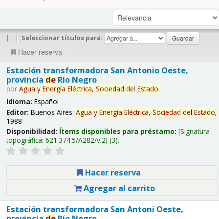
|
|
Seleccionar títulos para:
Hacer reserva
Estación transformadora San Antonio Oeste,
provincia
de
Río Negro
por
Agua
y
Energía
Eléctrica,
Sociedad
de
l
Estado
.
Idioma:
Español
Editor:
Buenos Aires:
Agua
y
Energía
Eléctrica,
Sociedad
de
l
Estado
,
1988
Disponibilidad:
Ítems disponibles para préstamo:
Signatura
topográfica:
621.374.5/A282/v.2
(3).
Hacer reserva
Agregar al carrito
Estación transformadora San Antoni Oeste,
provincia
de
Río Negro