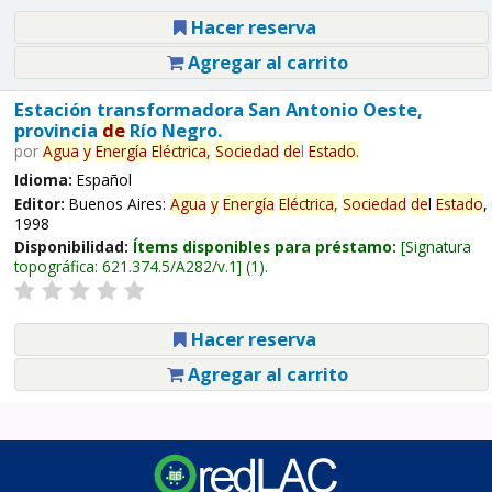
Hacer reserva
Agregar al carrito
Estación transformadora San Antonio Oeste,
provincia
de
Río Negro.
por
Agua
y
Energía
Eléctrica,
Sociedad
de
l
Estado
.
Idioma:
Español
Editor:
Buenos Aires:
Agua
y
Energía
Eléctrica,
Sociedad
de
l
Estado
,
1998
Disponibilidad:
Ítems disponibles para préstamo:
Signatura
topográfica:
621.374.5/A282/v.1
(1).
Hacer reserva
Agregar al carrito