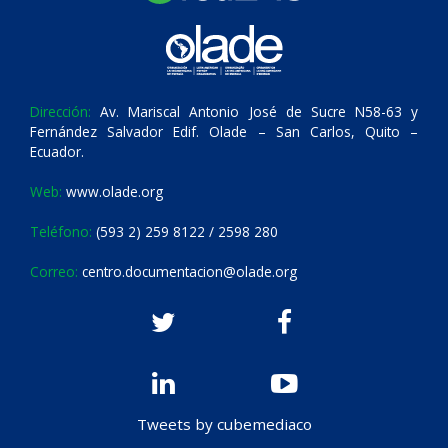
Dirección:
Av. Mariscal Antonio José de Sucre N58-63 y
Fernández Salvador Edif. Olade – San Carlos, Quito –
Ecuador.
Web:
www.olade.org
Teléfono:
(593 2) 259 8122 / 2598 280
Correo:
centro.documentacion@olade.org
Tweets by cubemediaco