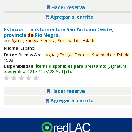
Hacer reserva
Agregar al carrito
Estación transformadora San Antonio Oeste,
provincia
de
Río Negro.
por
Agua
y
Energía
Eléctrica,
Sociedad
de
l
Estado
.
Idioma:
Español
Editor:
Buenos Aires:
Agua
y
Energía
Eléctrica,
Sociedad
de
l
Estado
,
1998
Disponibilidad:
Ítems disponibles para préstamo:
Signatura
topográfica:
621.374.5/A282/v.1
(1).
Hacer reserva
Agregar al carrito