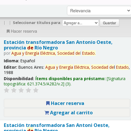
|
|
Seleccionar títulos para:
Hacer reserva
Estación transformadora San Antonio Oeste,
provincia
de
Río Negro
por
Agua
y
Energía
Eléctrica,
Sociedad
de
l
Estado
.
Idioma:
Español
Editor:
Buenos Aires:
Agua
y
Energía
Eléctrica,
Sociedad
de
l
Estado
,
1988
Disponibilidad:
Ítems disponibles para préstamo:
Signatura
topográfica:
621.374.5/A282/v.2
(3).
Hacer reserva
Agregar al carrito
Estación transformadora San Antoni Oeste,
provincia
de
Río Negro