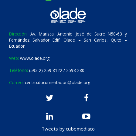
Dirección:
Av. Mariscal Antonio José de Sucre N58-63 y
Fernández Salvador Edif. Olade – San Carlos, Quito –
Ecuador.
Web:
www.olade.org
Teléfono:
(593 2) 259 8122 / 2598 280
Correo:
centro.documentacion@olade.org
Tweets by cubemediaco