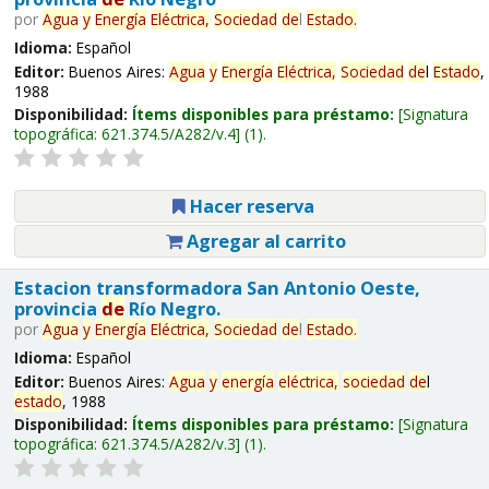
por
Agua
y
Energía
Eléctrica,
Sociedad
de
l
Estado
.
Idioma:
Español
Editor:
Buenos Aires:
Agua
y
Energía
Eléctrica,
Sociedad
de
l
Estado
,
1988
Disponibilidad:
Ítems disponibles para préstamo:
Signatura
topográfica:
621.374.5/A282/v.4
(1).
Hacer reserva
Agregar al carrito
Estacion transformadora San Antonio Oeste,
provincia
de
Río Negro.
por
Agua
y
Energía
Eléctrica,
Sociedad
de
l
Estado
.
Idioma:
Español
Editor:
Buenos Aires:
Agua
y
energía
eléctrica,
sociedad
de
l
estado
, 1988
Disponibilidad:
Ítems disponibles para préstamo:
Signatura
topográfica:
621.374.5/A282/v.3
(1).