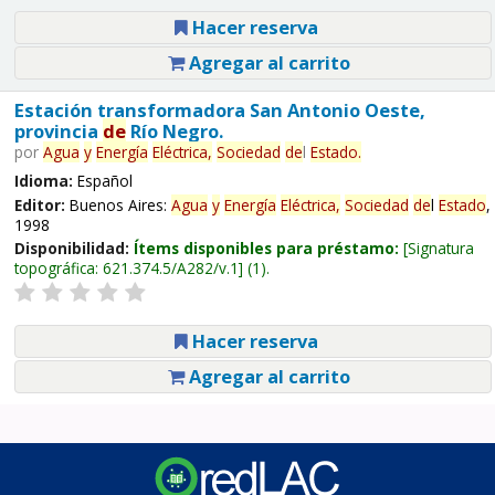
Hacer reserva
Agregar al carrito
Estación transformadora San Antonio Oeste,
provincia
de
Río Negro.
por
Agua
y
Energía
Eléctrica,
Sociedad
de
l
Estado
.
Idioma:
Español
Editor:
Buenos Aires:
Agua
y
Energía
Eléctrica,
Sociedad
de
l
Estado
,
1998
Disponibilidad:
Ítems disponibles para préstamo:
Signatura
topográfica:
621.374.5/A282/v.1
(1).
Hacer reserva
Agregar al carrito