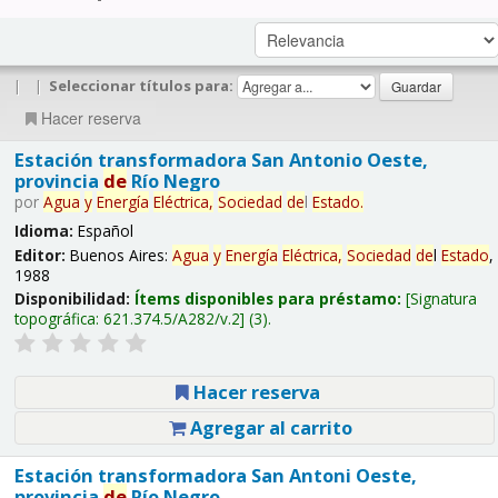
|
|
Seleccionar títulos para:
Hacer reserva
Estación transformadora San Antonio Oeste,
provincia
de
Río Negro
por
Agua
y
Energía
Eléctrica,
Sociedad
de
l
Estado
.
Idioma:
Español
Editor:
Buenos Aires:
Agua
y
Energía
Eléctrica,
Sociedad
de
l
Estado
,
1988
Disponibilidad:
Ítems disponibles para préstamo:
Signatura
topográfica:
621.374.5/A282/v.2
(3).
Hacer reserva
Agregar al carrito
Estación transformadora San Antoni Oeste,
provincia
de
Río Negro