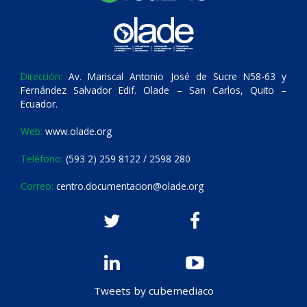
Dirección:
Av. Mariscal Antonio José de Sucre N58-63 y
Fernández Salvador Edif. Olade – San Carlos, Quito –
Ecuador.
Web:
www.olade.org
Teléfono:
(593 2) 259 8122 / 2598 280
Correo:
centro.documentacion@olade.org
Tweets by cubemediaco