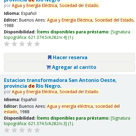
por
Agua
y
Energía
Eléctrica,
Sociedad
de
l
Estado
.
Idioma:
Español
Editor:
Buenos Aires:
Agua
y
Energía
Eléctrica,
Sociedad
de
l
Estado
,
1988
Disponibilidad:
Ítems disponibles para préstamo:
Signatura
topográfica:
621.374.5/A282/v.4
(1).
Hacer reserva
Agregar al carrito
Estacion transformadora San Antonio Oeste,
provincia
de
Río Negro.
por
Agua
y
Energía
Eléctrica,
Sociedad
de
l
Estado
.
Idioma:
Español
Editor:
Buenos Aires:
Agua
y
energía
eléctrica,
sociedad
de
l
estado
, 1988
Disponibilidad:
Ítems disponibles para préstamo:
Signatura
topográfica:
621.374.5/A282/v.3
(1).