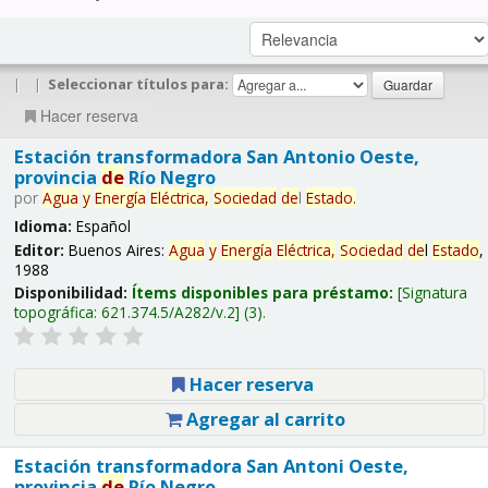
|
|
Seleccionar títulos para:
Hacer reserva
Estación transformadora San Antonio Oeste,
provincia
de
Río Negro
por
Agua
y
Energía
Eléctrica,
Sociedad
de
l
Estado
.
Idioma:
Español
Editor:
Buenos Aires:
Agua
y
Energía
Eléctrica,
Sociedad
de
l
Estado
,
1988
Disponibilidad:
Ítems disponibles para préstamo:
Signatura
topográfica:
621.374.5/A282/v.2
(3).
Hacer reserva
Agregar al carrito
Estación transformadora San Antoni Oeste,
provincia
de
Río Negro