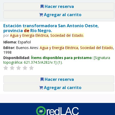
Hacer reserva
Agregar al carrito
Estación transformadora San Antonio Oeste,
provincia
de
Río Negro.
por
Agua
y
Energía
Eléctrica,
Sociedad
de
l
Estado
.
Idioma:
Español
Editor:
Buenos Aires:
Agua
y
Energía
Eléctrica,
Sociedad
de
l
Estado
,
1998
Disponibilidad:
Ítems disponibles para préstamo:
Signatura
topográfica:
621.374.5/A282/v.1
(1).
Hacer reserva
Agregar al carrito