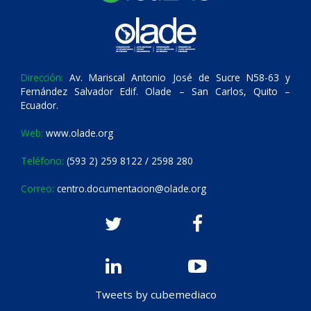
Dirección:
Av. Mariscal Antonio José de Sucre N58-63 y
Fernández Salvador Edif. Olade – San Carlos, Quito –
Ecuador.
Web:
www.olade.org
Teléfono:
(593 2) 259 8122 / 2598 280
Correo:
centro.documentacion@olade.org
Tweets by cubemediaco