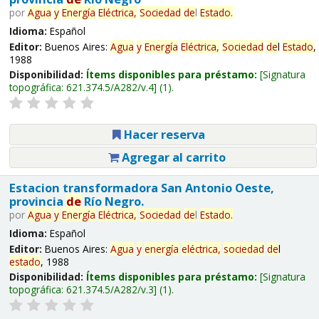
por
Agua
y
Energía
Eléctrica,
Sociedad
de
l
Estado
.
Idioma:
Español
Editor:
Buenos Aires:
Agua
y
Energía
Eléctrica,
Sociedad
de
l
Estado
,
1988
Disponibilidad:
Ítems disponibles para préstamo:
Signatura
topográfica:
621.374.5/A282/v.4
(1).
Hacer reserva
Agregar al carrito
Estacion transformadora San Antonio Oeste,
provincia
de
Río Negro.
por
Agua
y
Energía
Eléctrica,
Sociedad
de
l
Estado
.
Idioma:
Español
Editor:
Buenos Aires:
Agua
y
energía
eléctrica,
sociedad
de
l
estado
, 1988
Disponibilidad:
Ítems disponibles para préstamo:
Signatura
topográfica:
621.374.5/A282/v.3
(1).